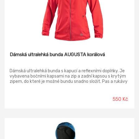
Dámská ultralehká bunda AUGUSTA korálová
Dámská ultralehká bunda s kapucí a reflexními doplňky. Je
vybavena bočními kapsami na zip a zadní kapsou s krytým
zipem, do které je možné bundu snadno složit. Pas a rukávy
jsou ukončeny pružnou gumičkou. Bunda je vyrobena z
lehkého materiálu, který je ošetřený vodoodpudivou
úpravou. Praním dochází k postupné ztrátě účinnosti
550 Kč
vodoodpudivé úpravy, lze ji však obnovit vhodnými
impregnačními spreji.