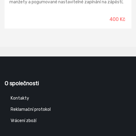
manžety a pogumované nastavitelné zapínání na zápěstí,
dvě vnější kapsy na skrytý zip. Uvnitř: nevypolstrovaná,
síťovaná podšívka, jedna vnitřní kapsa na zip na smartphone
s otvorem na sluchátka, zip na zádech a hrudi pro snadnější
400 Kč
tisk a vyšívání.
O společnosti
Kontakty
Reklamační protokol
Vrácení zboží