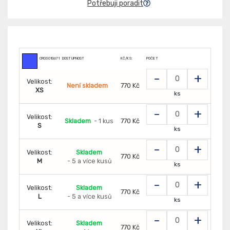
Potřebuji poradit
CR0301067140
DOSTUPNOST
KČ/KS:
POČET
-
+
Velikost:
Není skladem
770 Kč
XS
ks
-
+
Velikost:
Skladem
- 1 kus
770 Kč
S
ks
-
+
Velikost:
Skladem
770 Kč
M
- 5 a více kusů
ks
-
+
Velikost:
Skladem
770 Kč
L
- 5 a více kusů
ks
-
+
Velikost:
Skladem
770 Kč