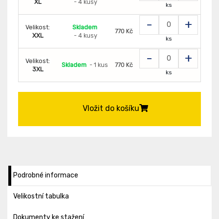
XL
- 4 kusy
ks
-
+
Velikost:
Skladem
770 Kč
XXL
- 4 kusy
ks
-
+
Velikost:
Skladem
- 1 kus
770 Kč
3XL
ks
Vložit do košíku
Podrobné informace
Velikostní tabulka
Dokumenty ke stažení