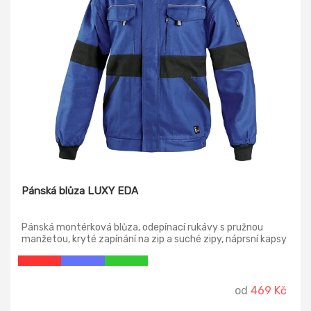
Pánská blůza LUXY EDA
Pánská montérková blůza, odepínací rukávy s pružnou
manžetou, kryté zapínání na zip a suché zipy, náprsní kapsy
s klopami, skrytá náprsní kapsa na zip, jednoduché boční
kapsy, spodní část na bocích do gumy, reflexní doplňky.
od
469 Kč