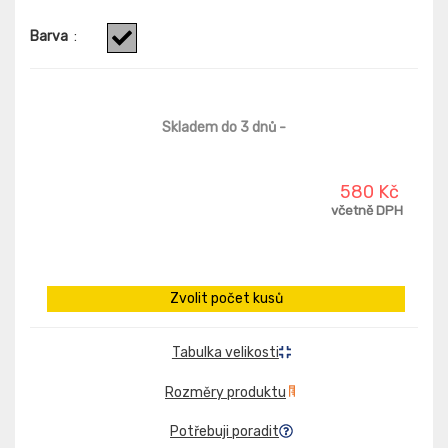
Barva
:
Skladem do 3 dnů
-
580 Kč
včetně DPH
Zvolit počet kusů
Tabulka velikosti
Rozměry produktu
Potřebuji poradit