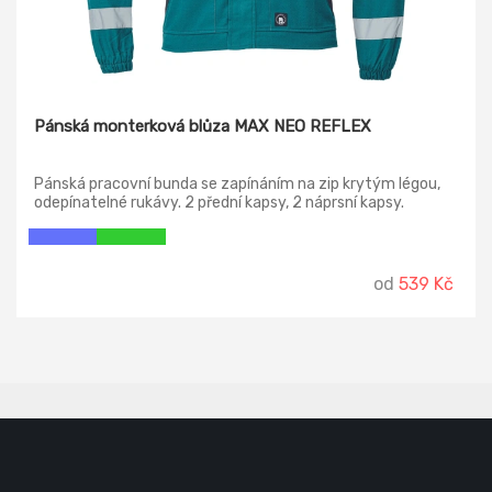
Pánská monterková blůza MAX NEO REFLEX
Pánská pracovní bunda se zapínáním na zip krytým légou,
odepínatelné rukávy. 2 přední kapsy, 2 náprsní kapsy.
Zesílení namáhaných míst loktů a ramen, reflexní pruhy po
odvodu rukávů a ve spodní části zad, pružné manžety
rukávů a spodní obvod v pase.
od
539 Kč