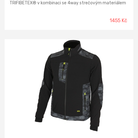
TRIFIBETEX® v kombinaci se 4way strečovým materiálem
TRIFIBETEXPRO®. Trojité prošívání, CORDURA® zesílení v
oblasti ramen. 2 boční kapsy, 2 náprsní kapsy na zip,
elastické náplety rukávů a spodního lemu bundy s
1455 Kč
dekorativními pruhy, reflexní prvky v barevném odstínu.