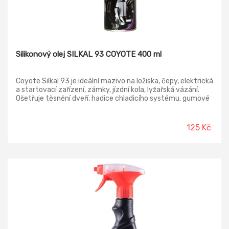
Silikonový olej SILKAL 93 COYOTE 400 ml
Coyote Silkal 93 je ideální mazivo na ložiska, čepy, elektrická
a startovací zařízení, zámky, jízdní kola, lyžařská vázání.
Ošetřuje těsnění dveří, hadice chladicího systému, gumové
lišty. Dokonalý separátor při lisování a odlévání plastických
hmot, pryskyřic a pryžových výrobků. Vodoodpudivý.
Odstraňuje vrzání, ošetřuje gumové lišty, těsnění dveří,
125 Kč
hadice chladícího systému, plasty nárazníků. Výborné
vlastnosti i při teplotách nižších 0 °C a nad 150 °C a odolává
oxidaci. Chrání před vlhkostí kožené, chromované,
poniklované a další materiály. Před zasažením chraňte skla
motorových vozidel. Neaplikujte na předměty teplejší než
240 °C.