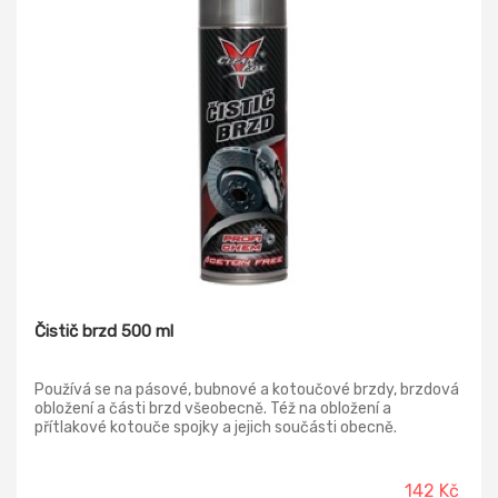
Čistič brzd 500 ml
Používá se na pásové, bubnové a kotoučové brzdy, brzdová
obložení a části brzd všeobecně. Též na obložení a
přítlakové kotouče spojky a jejich součásti obecně.
Odstraňuje tukové a olejové substráty, dokonale odmašťuje
a rychle čistí kovy, sklo.
142 Kč