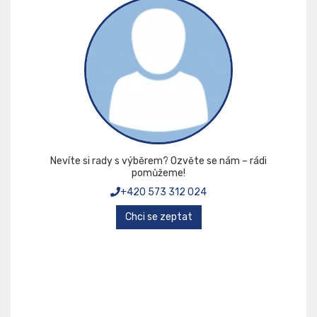
Nevíte si rady s výběrem? Ozvěte se nám – rádi
pomůžeme!
+420 573 312 024
Chci se zeptat