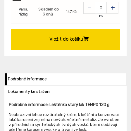
-
+
Váha:
Skladem do
147 Kč
120g
3 dnů
ks
Vložit do košíku
Podrobné informace
Dokumenty ke stažení
Podrobné informace: Leštěnka starý lak TEMPO 120 g
Neabrazivní lehce roztíratelný krém, k leštění a konzervaci
laků karoserií zejména nových, včetně metalíz. Je vyroben
z přírodních a syntetických tvrdých vosků, které dodávají
ošetřené karoserii vysoký a trvanlivý lesk.