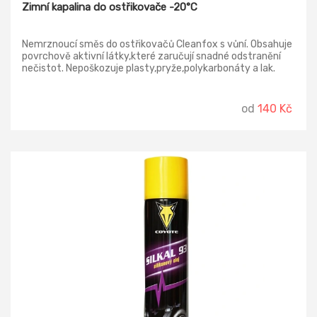
Zimní kapalina do ostřikovače -20°C
Nemrznoucí směs do ostřikovačů Cleanfox s vůní. Obsahuje
povrchově aktivní látky,které zaručují snadné odstranění
nečistot. Nepoškozuje plasty,pryže,polykarbonáty a lak.
od
140 Kč