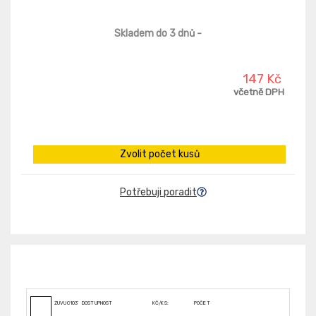
Skladem do 3 dnů
-
147 Kč
včetně DPH
Zvolit počet kusů
Potřebuji poradit
ZUVUC103723
DOSTUPNOST
KČ/KS:
POČET