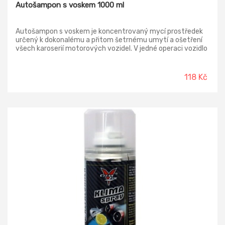
Autošampon s voskem 1000 ml
Autošampon s voskem je koncentrovaný mycí prostředek
určený k dokonalému a přitom šetrnému umytí a ošetření
všech karoserií motorových vozidel. V jedné operaci vozidlo
umyjete, naleštíte a poskytnete laku dlouhodobou ochranu
a konzervaci.
118 Kč