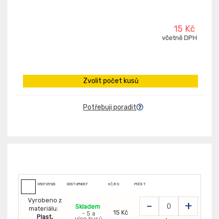
15 Kč
včetně DPH
Zvolit počet kusů
Potřebuji poradit
050705128
DOSTUPNOST
KČ/KS:
POČET
Vyrobeno z
-
+
Skladem
materiálu:
15 Kč
- 5 a
Plast,
více kusů