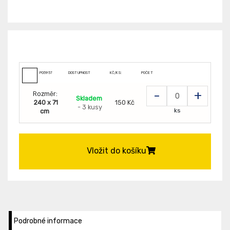
P05957
DOSTUPNOST
KČ/KS:
POČET
-
+
Rozměr:
Skladem
240 x 71
150 Kč
- 3 kusy
ks
cm
Vložit do košíku
Podrobné informace