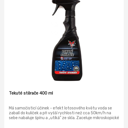
Tekuté stěrače 400 ml
Má samočisticí účinek - efekt lotosového květu voda se
zabalí do kuliček a při vyšší rychlosti než cca 50km/h na
sebe nabaluje špínu a „utíká” ze skla. Zaceluje mikroskopické
trhlinky ve skle a omezuje světelné reflexy na
poškrábaných místech.