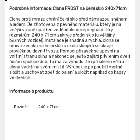
Podrobné informace: Clona FROST na čelní sklo 240x71cm
Clona proti mrazu chrání čelní sklo před námrazou, sněhem
a ledem. Je zhotovena z pevného materiálu, který je na
vnější straně opatřen voděodolnou impregnací. Díky
rozměrům 240 x 71 cm zakryje přední sklo (u většiny
běžných vozidel). Instalace je snadná a rychlá, clona se
umístí zvenku na čelní sklo a okolo sloupků se okraje
provléknou dovnitř vozu. Pomocí přísavek se upevní na
vnitřní stranu okna a nakonec se ještě zajistí přivřením dveří
řidiče i spolujezdce. To má za výhodu, že i při silném větru
clona vydrží na svém místě. Výrobek je po použití možné
složit a uschovat zpět do balení a uložit napříkad do kapsy
ve dveřích.
Informace o produktu
Rozměr
240 x 71 cm