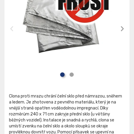
Clona proti mrazu chrání čelní sklo před námrazou, sněhem
a ledem. Je zhotovena z pevného materiálu, který je na
vnější straně opatřen voděodolnou impregnací. Díky
rozměrům 240 x 71 cm zakryje přední sklo (u většiny
běžných vozidel). Instalace je snadná a rychlá, clona se
umístí zvenku na čelní sklo a okolo sloupků se okraje
provléknou dovnitř vozu. Pomocí přísavek se upevní na