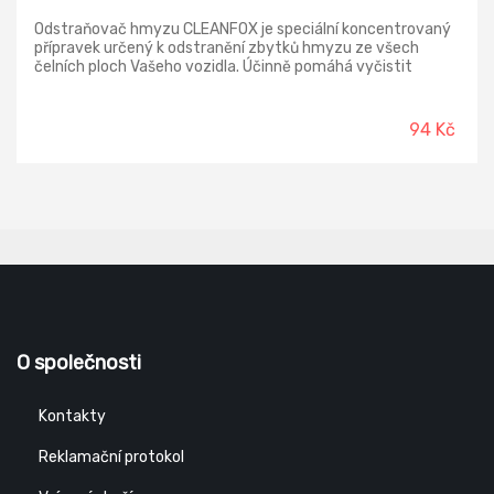
Odstraňovač hmyzu CLEANFOX je speciální koncentrovaný
přípravek určený k odstranění zbytků hmyzu ze všech
čelních ploch Vašeho vozidla. Účinně pomáhá vyčistit
masku chladiče, čelní sklo, reflektory, nárazníky a karoserii.
Není agresivní k nátěrům.
94 Kč
O společnosti
Kontakty
Reklamační protokol