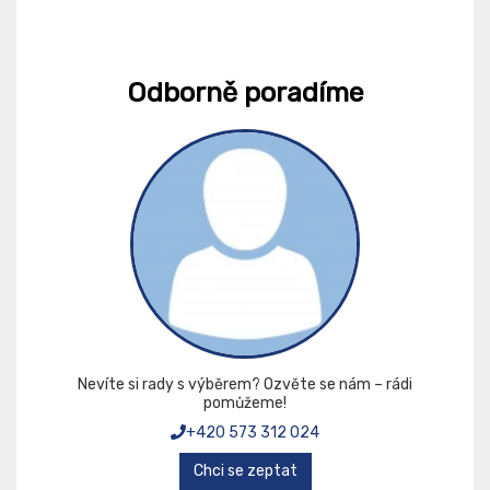
Odborně poradíme
Nevíte si rady s výběrem? Ozvěte se nám – rádi
pomůžeme!
+420 573 312 024
Chci se zeptat