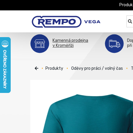
Produk
Kamenná prodejna
Do
v Kroměříži
při
Produkty
Oděvy pro práci / volný čas
T