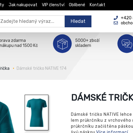
ty
Jak nakupovat
VIP členství
Oblíbené
Kontakt
+420 5
Hledat
obcho
prava zdarma
5000+ zboží
 nákupu nad 1500 Kč
skladem
rička
Dámské tričko NATIVE 174
DÁMSKÉ TRIČK
Dámské tričko NATIVE lehce
lem průkrčníku z vrchového m
průkrčníku začištěna pásko
švů páskou.
Více informací