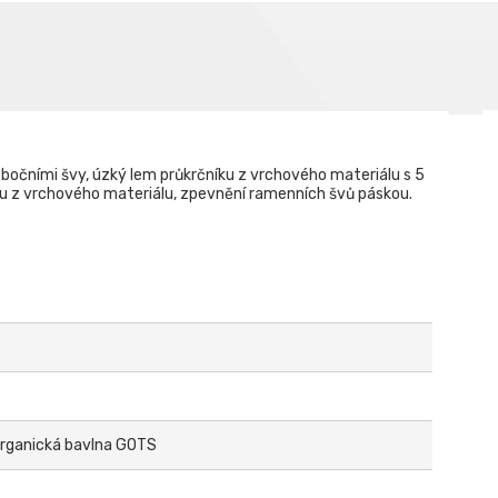
bočními švy, úzký lem průkrčníku z vrchového materiálu s 5
kou z vrchového materiálu, zpevnění ramenních švů páskou.
 organická bavlna GOTS