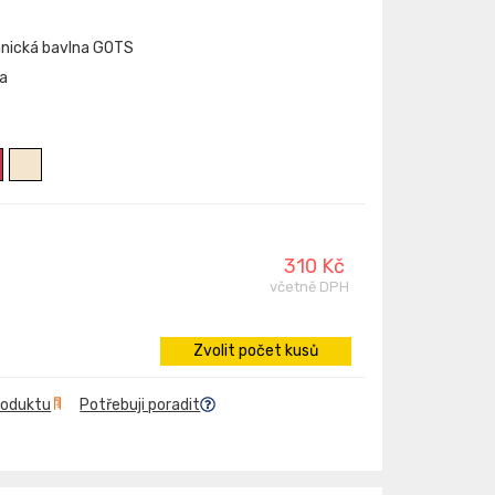
ganická bavlna GOTS
na
310 Kč
včetně DPH
Zvolit počet kusů
roduktu
Potřebuji poradit