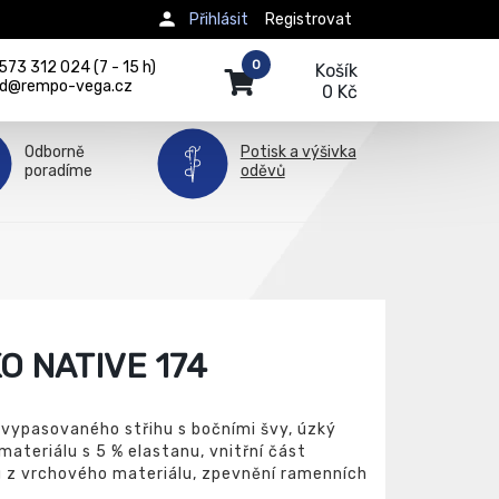
Přihlásit
Registrovat
0
73 312 024 (7 - 15 h)
Košík
d@rempo-vega.cz
0 Kč
Odborně
Potisk a výšivka
poradíme
oděvů
O NATIVE 174
 vypasovaného střihu s bočními švy, úzký
ateriálu s 5 % elastanu, vnitřní část
u z vrchového materiálu, zpevnění ramenních