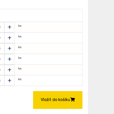
+
ks
+
ks
+
ks
+
ks
+
ks
+
ks
Vložit do košíku