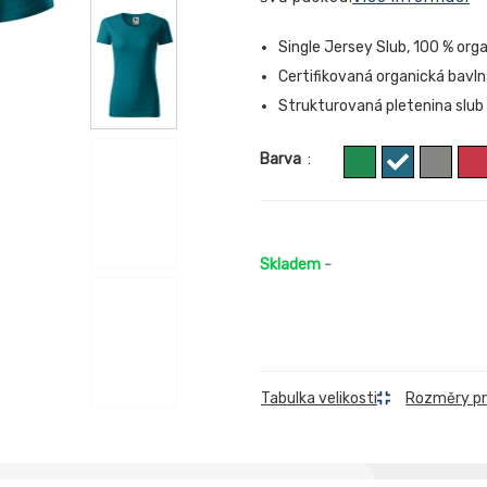
Single Jersey Slub, 100 % or
Certifikovaná organická bavl
Strukturovaná pletenina slub
Barva
:
Skladem
-
Rozměry p
Tabulka velikosti