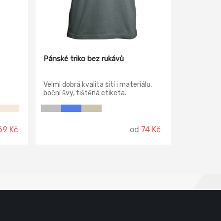
Pánské triko bez rukávů
Velmi dobrá kvalita šití i materiálu,
boční švy, tištěná etiketa.
69 Kč
od
74 Kč