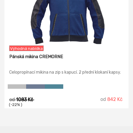
Výhodná nabídka
Pánská mikina CREMORNE
Celopropínací mikina na zip s kapucí. 2 přední klokaní kapsy.
od
842 Kč
od
1083 Kč
(-22% )