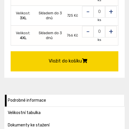
-
+
Velikost:
Skladem do 3
725 Kč
3XL
dnů
ks
-
+
Velikost:
Skladem do 3
766 Kč
4XL
dnů
ks
Vložit do košíku
Podrobné informace
Velikostní tabulka
Dokumenty ke stažení