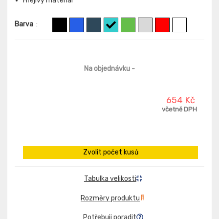
Hřejivý materiál
Barva
:
Na objednávku
-
654 Kč
včetně DPH
Zvolit počet kusů
Tabulka velikosti
Rozměry produktu
Potřebuji poradit