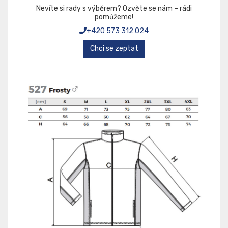
Nevíte si rady s výběrem? Ozvěte se nám – rádi
pomůžeme!
+420 573 312 024
Chci se zeptat