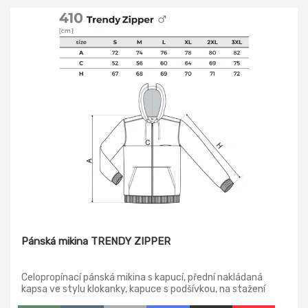
Pánská mikina TRENDY ZIPPER
Celopropínací pánská mikina s kapucí, přední nakládaná
kapsa ve stylu klokanky, kapuce s podšívkou, na stažení
šňůrkou, lem a manžety rukávů z žebrového úpletu 2:2 s