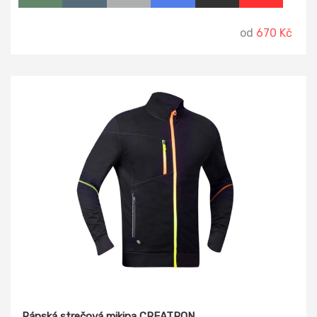
přídavkem 5 % elastanu, sedla a kapsy s dekorativním
prošitím, vnitřní část průkrčníku začištěna tkanou páskou.
od
670 Kč
Pánská strečová mikina CREATRON