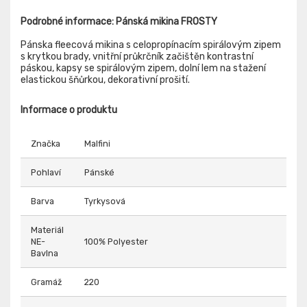
Podrobné informace: Pánská mikina FROSTY
Pánska fleecová mikina s celopropínacím spirálovým zipem
s krytkou brady, vnitřní průkrčník začištěn kontrastní
páskou, kapsy se spirálovým zipem, dolní lem na stažení
elastickou šňůrkou, dekorativní prošití.
Informace o produktu
Značka
Malfini
Pohlaví
Pánské
Barva
Tyrkysová
Materiál
NE-
100% Polyester
Bavlna
Gramáž
220