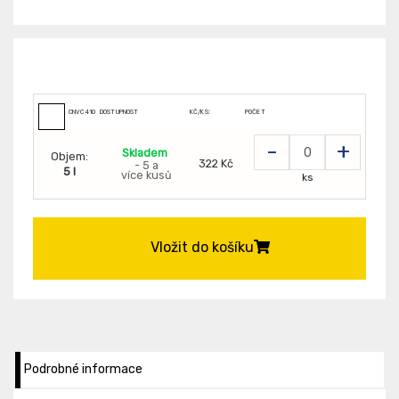
CNVC410050096
DOSTUPNOST
KČ/KS:
POČET
-
+
Skladem
Objem:
322 Kč
- 5 a
5 l
více kusů
ks
Vložit do košíku
Podrobné informace