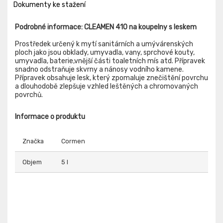
Dokumenty ke stažení
Podrobné informace: CLEAMEN 410 na koupelny s leskem
Prostředek určený k mytí sanitárních a umývárenských
ploch jako jsou obklady, umyvadla, vany, sprchové kouty,
umyvadla, baterie,vnější části toaletních mís atd. Přípravek
snadno odstraňuje skvrny a nánosy vodního kamene.
Přípravek obsahuje lesk, který zpomaluje znečištění povrchu
a dlouhodobě zlepšuje vzhled leštěných a chromovaných
povrchů.
Informace o produktu
Značka
Cormen
Objem
5 l