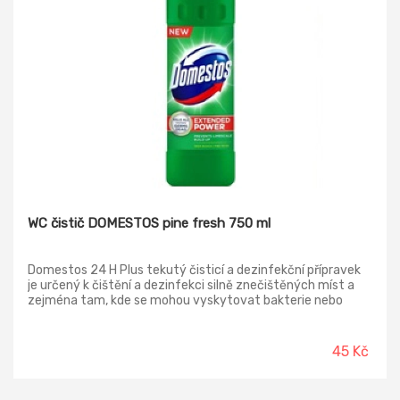
WC čistič DOMESTOS pine fresh 750 ml
Domestos 24 H Plus tekutý čisticí a dezinfekční přípravek
je určený k čištění a dezinfekci silně znečištěných míst a
zejména tam, kde se mohou vyskytovat bakterie nebo
plísně. Domestos je možné používat v celé domácnosti, a to
jak v neředěném stavu, tak ředěný s vodou.
45 Kč