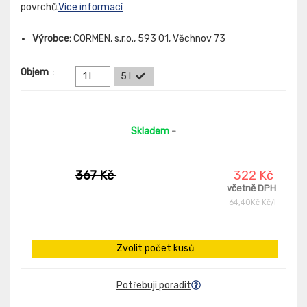
povrchů.
Více informací
Výrobce:
CORMEN, s.r.o., 593 01, Věchnov 73
Objem
:
1 l
5 l
Skladem
-
367 Kč
322 Kč
včetně DPH
64,40Kč Kč/l
Zvolit počet kusů
Potřebuji poradit