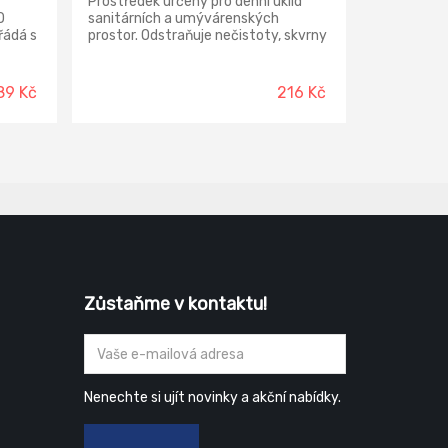
Prostředek určený pro denní úklid
O
sanitárních a umývárenských
řádá s
prostor. Odstraňuje nečistoty, skvrny
ýdla i
a povlaky od vodního kamene i
e
ostatní běžné nečistoty a minerální
a, ale
usazeniny.
89 Kč
216 Kč
i či
Zůstaňme v kontaktu!
Nenechte si ujít novinky a akční nabídky.