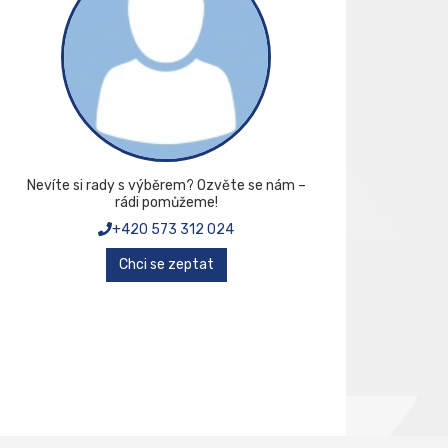
Nevíte si rady s výběrem? Ozvěte se nám –
rádi pomůžeme!
+420 573 312 024
Chci se zeptat