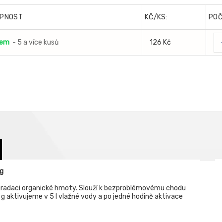
PNOST
KČ/KS:
PO
dem
- 5 a více kusů
126 Kč
g
gradaci organické hmoty. Slouží k bezproblémovému chodu
 g aktivujeme v 5 l vlažné vody a po jedné hodině aktivace