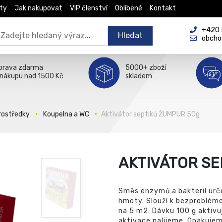
ty
Jak nakupovat
VIP členství
Oblíbené
Kontakt
+420 5
Hledat
obcho
prava zdarma
5000+ zboží
 nákupu nad 1500 Kč
skladem
prostředky
Koupelna a WC
Aktivátor septiků ŽUMPUR 50g
AKTIVÁTOR SE
Směs enzymů a bakterií urče
hmoty. Slouží k bezproblémo
na 5 m2. Dávku 100 g aktivu
aktivace nalijeme. Opakuje