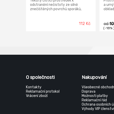
Tekutý čisticí prostředek k
Prostř
odstranění nečistoty ze silně
a umýv
znečištěných povrchů sporáků,
obklad
vařičů, pečících trub, grilů, remosek,
kouty,
ale i ze silně zašpiněných
toalet
keramických povrchů - van,
odstra
112 Kč
od
10
umyvadel, obkladů apod.
kamene
(-18% 
který 
a dlou
leště
O společnosti
Nakupování
Kontakty
Všeobecné obchodn
Reklamační protokol
Doprava
Vrácení zboží
Možnosti platby
Reklamační řád
Ochrana osobních ú
Výhody VIP členstv