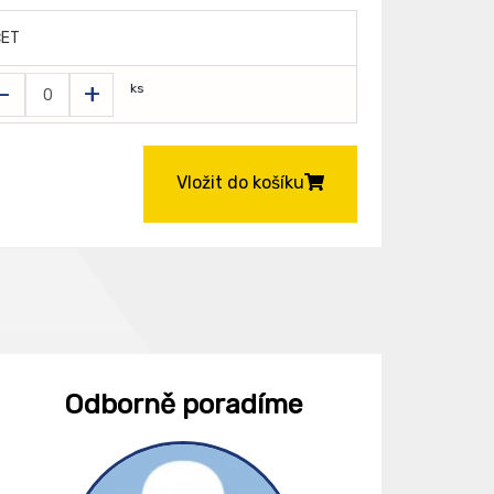
ČET
-
+
ks
Vložit do košíku
Odborně poradíme