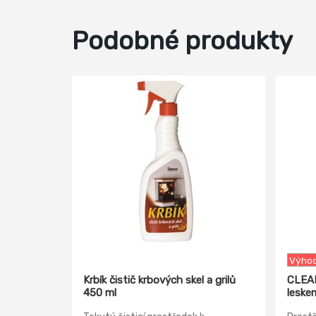
Podobné produkty
-18%
Výhod
Krbík čistič krbových skel a grilů
CLEAM
450 ml
leske