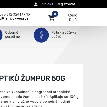
Přihlásit
Registrovat
0
73 312 024 (7 - 15 h)
Košík
d@rempo-vega.cz
0 Kč
Odborně
Potisk a výšivka
poradíme
oděvů
PTIKŮ ŽUMPUR 50G
ná ke zkapalnění a degradaci organické
vému chodu žum a septiků. Aplikuje se 100 g
jeme v 5 l vlažné vody a po jedné hodině
me každý měsíc ve stejné