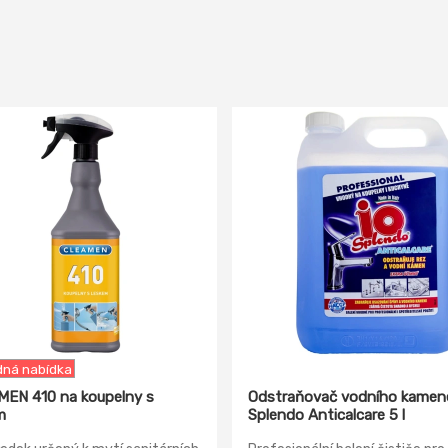
ná nabídka
EN 410 na koupelny s
Odstraňovač vodního kamen
m
Splendo Anticalcare 5 l