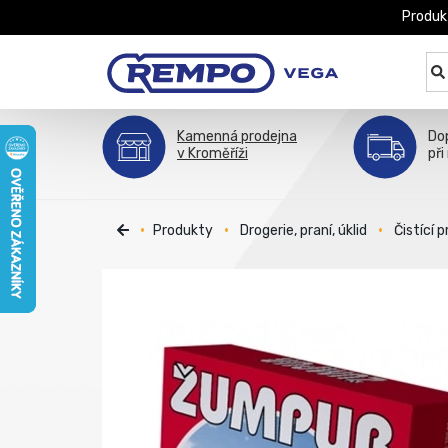
Produk
Kamenná prodejna
Do
v Kroměříži
při
Produkty
Drogerie, praní, úklid
Čistící 