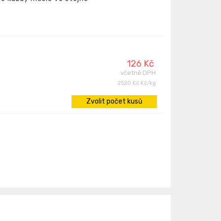
126 Kč
včetně DPH
2520 Kč Kč/kg
Zvolit počet kusů