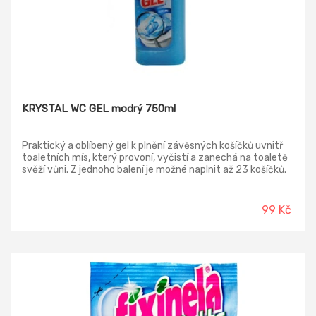
KRYSTAL WC GEL modrý 750ml
Praktický a oblíbený gel k plnění závěsných košíčků uvnitř
toaletních mís, který provoní, vyčistí a zanechá na toaletě
svěží vůni. Z jednoho balení je možné naplnit až 23 košíčků.
Modrý gel je parfemován vůní oceánů.
99 Kč