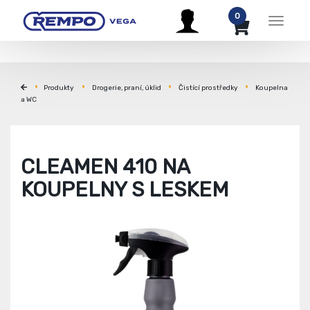
0
Menu
Produkty
Drogerie, praní, úklid
Čistící prostředky
Koupelna
a WC
CLEAMEN 410 NA
KOUPELNY S LESKEM