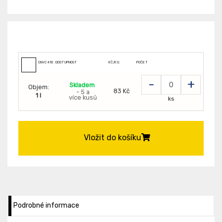
CNVC410010095
DOSTUPNOST
KČ/KS:
POČET
-
+
Skladem
Objem:
83 Kč
- 5 a
1 l
více kusů
ks
Vložit do košíku
Podrobné informace