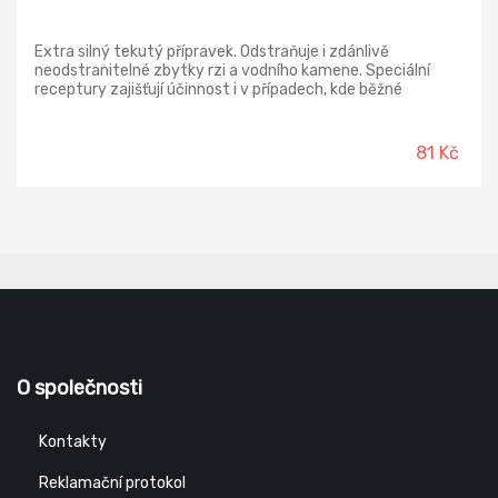
Extra silný tekutý přípravek. Odstraňuje i zdánlivě
neodstranitelné zbytky rzi a vodního kamene. Speciální
receptury zajišťují účinnost i v případech, kde běžné
přípravky selhávají. Vyčistí i dlouhodobě usazenou špínu.
Doporučujeme pro oblasti s tvrdou vodou.
81 Kč
O společnosti
Kontakty
Reklamační protokol