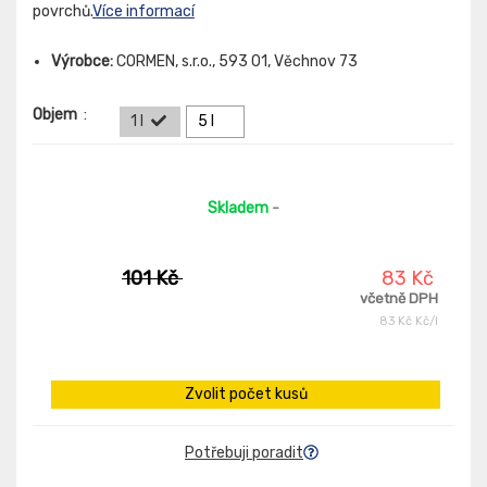
povrchů.
Více informací
Výrobce:
CORMEN, s.r.o., 593 01, Věchnov 73
Objem
:
1 l
5 l
Skladem
-
101 Kč
83 Kč
včetně DPH
83 Kč Kč/l
Zvolit počet kusů
Potřebuji poradit