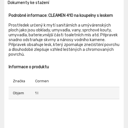
Dokumenty ke stažení
Podrobné informace: CLEAMEN 410 na koupelny s leskem
Prostředek určený k mytí sanitárních a umývárenských
ploch jako jsou obklady, umyvadla, vany, sprchové kouty,
umyvadla, baterie,vnější části toaletních mís atd. Přípravek
snadno odstraňuje skvrny a nánosy vodního kamene.
Přípravek obsahuje lesk, který zpomaluje znečištění povrchu
a dlouhodobě zlepšuje vzhled leštěných a chromovaných
povrchů.
Informace o produktu
Značka
Cormen
Objem
1 l