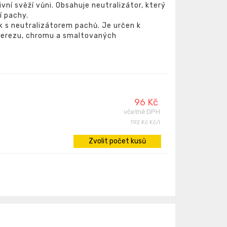
ivní svěží vůni. Obsahuje neutralizátor, který
í pachy.
ek s neutralizátorem pachů. Je určen k
 nerezu, chromu a smaltovaných
96 Kč
včetně DPH
192 Kč Kč/l
Zvolit počet kusů