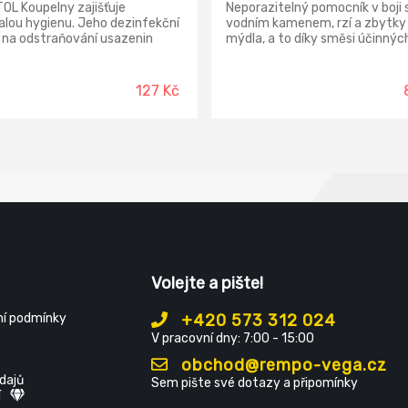
OL Koupelny zajišťuje
Neporazitelný pomocník v boji 
lou hygienu. Jeho dezinfekční
vodním kamenem, rzí a zbytky
 na odstraňování usazenin
mýdla, a to díky směsi účinnýc
avuje jediný způsob, jak účinně
látek, které odstraňují veškero
ázet šíření nežádoucích
špínu. IO SPLENDO NA REZ A VO
rganismů, tvorbě plísní a
KÁMEN odstraňuje veškeré
127 Kč
in. Zahubí 99,9 % bakterií,
usazeniny, včetně mýdla, ale t
ů a virů, včetně viru chřipky
účinným na rez v kuchyni či ko
 (H1N1). Čistí dokonale.
aňuje vodní kámen a dodává
ům lesk. Proti plísním.
ová dezinfekce. Šetrný k
hům. Nezanechává šmouhy.
rvuje. Bez chlóru.
Volejte a pište!
í podmínky
+420 573 312 024
V pracovní dny: 7:00 - 15:00
obchod@rempo-vega.cz
dajů
Sem pište své dotazy a připomínky
í