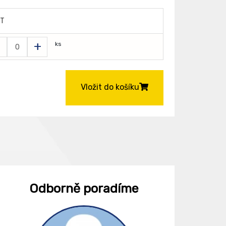
ET
-
+
ks
Vložit do košíku
Odborně poradíme