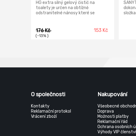
HG extra silný gelový čistič na
SANYT
toalety je určen na obtížně
dokona
odstranitelné nánosy které se
složka
mohou usazovat v každé toaletě.
předst
Problematické znečištění, např.
předch
přetrvávající vodní kámen, močový
mikroo
153 Kč
176 Kč
kámen nebo jiné obtížně
usazen
(-13% )
odstranitelné usazeniny v klozetové
mikrob
míse, ale také v hrdle či skryté pod
typu A
okrajem. Nečistota pod okrajem
Odstr
znamená, že toaleta nebude nikdy
povrch
hygienicky čistá – může vydávat
Hloubk
zápach a snižovat splachovací
povrc
účinek toalety.
Neodba
O společnosti
Nakupování
Kontakty
Všeobecné obchodn
Reklamační protokol
Doprava
Vrácení zboží
Možnosti platby
Reklamační řád
Ochrana osobních ú
Výhody VIP členstv