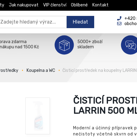
ty
Jak nakupovat
VIP členství
Oblíbené
Kontakt
+420 5
Hledat
obcho
prava zdarma
5000+ zboží
 nákupu nad 1500 Kč
skladem
prostředky
Koupelna a WC
Čisticí prostředek na koupelny LARRI
ČISTICÍ PROS
LARRIN 500 M
Moderní a účinný přípravek 
nečistoty včetně skvrn od 