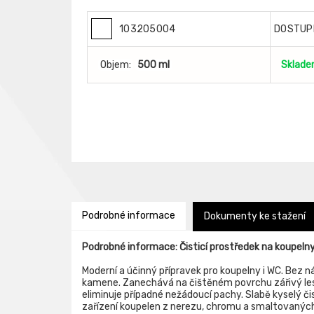
103205004
DOSTUP
Objem:
500 ml
Sklad
Podrobné informace
Dokumenty ke stažení
Podrobné informace: Čisticí prostředek na koupeln
Moderní a účinný přípravek pro koupelny i WC. Bez
kamene. Zanechává na čištěném povrchu zářivý lesk 
eliminuje případné nežádoucí pachy. Slabě kyselý či
zařízení koupelen z nerezu, chromu a smaltovanýc