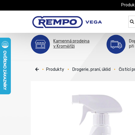
Produk
Kamenná prodejna
Do
v Kroměříži
při
Produkty
Drogerie, praní, úklid
Čistící 