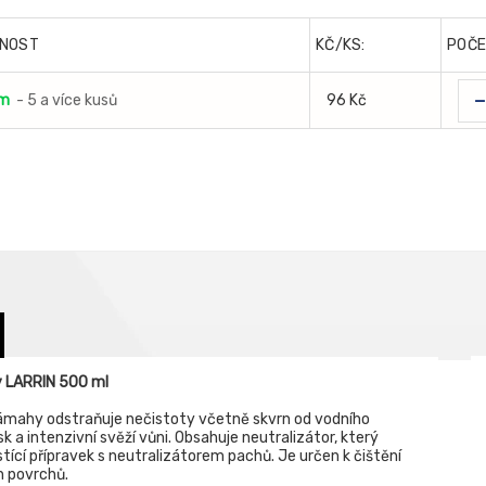
NOST
KČ/KS:
POČ
em
- 5 a více kusů
96 Kč
y LARRIN 500 ml
 námahy odstraňuje nečistoty včetně skvrn od vodního
a intenzivní svěží vůni. Obsahuje neutralizátor, který
stící přípravek s neutralizátorem pachů. Je určen k čištění
h povrchů.