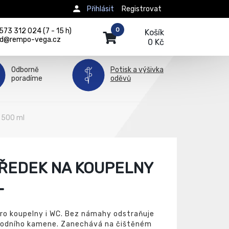
Přihlásit
Registrovat
0
73 312 024 (7 - 15 h)
Košík
d@rempo-vega.cz
0 Kč
Odborně
Potisk a výšivka
poradíme
oděvů
N 500 ml
TŘEDEK NA KOUPELNY
L
pro koupelny i WC. Bez námahy odstraňuje
vodního kamene. Zanechává na čištěném