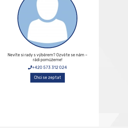
Nevíte si rady s výběrem? Ozvěte se nám –
rádi pomůžeme!
+420 573 312 024
Chci se zeptat