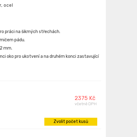
, ocel
o práci na šikmých střechách.
lumičem pádu.
 12 mm.
ci oko pro ukotvení a na druhém konci zastavující
2375 Kč
včetně DPH
Zvolit počet kusů