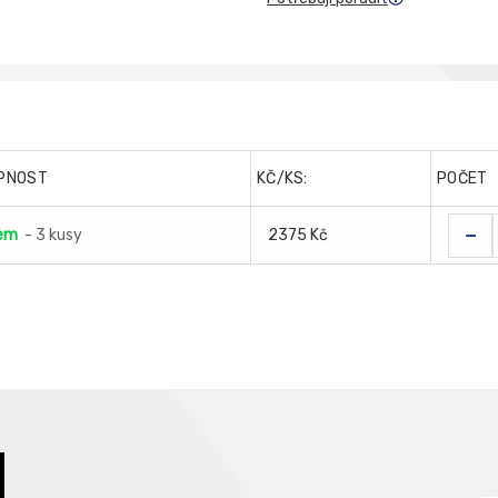
PNOST
KČ/KS:
POČET
-
em
- 3 kusy
2375 Kč