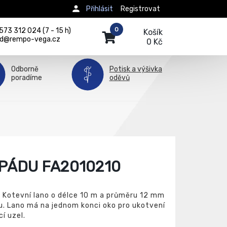
Přihlásit
Registrovat
0
73 312 024 (7 - 15 h)
Košík
d@rempo-vega.cz
0 Kč
Odborně
Potisk a výšivka
poradíme
oděvů
PÁDU FA2010210
 Kotevní lano o délce 10 m a průměru 12 mm
u. Lano má na jednom konci oko pro ukotvení
í uzel.