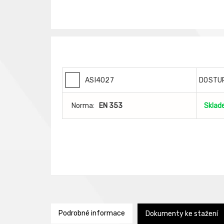
ASI4027
DOSTU
Norma:
EN 353
Sklad
Podrobné informace
Dokumenty ke stažení