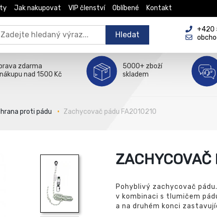
ty
Jak nakupovat
VIP členství
Oblíbené
Kontakt
+420 5
Hledat
obcho
prava zdarma
5000+ zboží
 nákupu nad 1500 Kč
skladem
hrana proti pádu
Zachycovač pádu FA2010210
ZACHYCOVAČ 
Pohyblivý zachycovač pádu.
v kombinaci s tlumičem pád
a na druhém konci zastavujíc