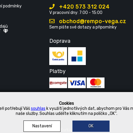
í podmínky
+420 573 312 024
V pracovní dny: 7:00 - 15:00
obchod@rempo-vega.cz
dajů
Sem pište své dotazy a připomínky
í
Doprava
Platby
Cookies
ři potřebují Váš
souhlas
k využití jednotlivých dat, abychom pro Vás 
naše služby. Souhlas udělíte kliknutím na políčko „OK“.
Nastavení
OK
© 2019 Kurka Koncern