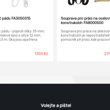
č pádu FA3050315
Souprava pro práci na ocelo
konstrukcích FA8000500
 pádu - popruh šířky 35 mm,
Souprava pro práce na železný
idové lano o šířce 12 mm,
konstrukcích je nepostradatel
1,5 m. Oka jsou opatřena
pomocník při práci, kde pracovn
ou proti opotřebení, sešití je
mění svoji pozici a je nutné se 
no ochrannou fólií, na obou
zajistit a odjistit. Součástí setu
h jsou ocelové háky. Materiál:
přepravní taška, celotělový pos
1350 Kč
29
ter, polyamid, ocel Norma: EN
FA1010400 (samostatně
rva: bílá
neprodejný), spojovací prostře
tlumičem pádu a dvěma háky
FA3060015 (samostatně
neprodejný). Materiál: polyester
polyamid, ocel Norma: EN 361,
Volejte a pište!