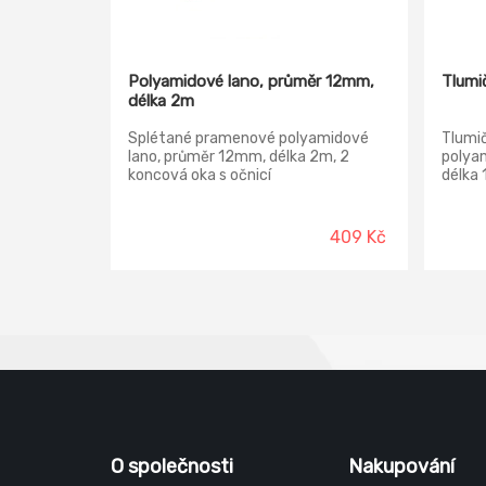
Polyamidové lano, průměr 12mm,
Tlumi
délka 2m
Splétané pramenové polyamidové
Tlumič
lano, průměr 12mm, délka 2m, 2
polyam
koncová oka s očnicí
délka 
ochran
opatře
koncíc
409 Kč
polyes
355 Ba
O společnosti
Nakupování