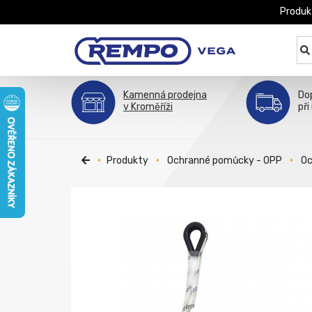
Produk
Kamenná prodejna
Do
v Kroměříži
při
Produkty
Ochranné pomůcky - OPP
Oc