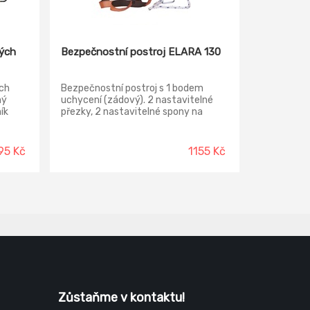
vých
Bezpečnostní postroj ELARA 130
ch
Bezpečnostní postroj s 1 bodem
ný
uchycení (zádový). 2 nastavitelné
ík
přezky, 2 nastavitelné spony na
často
bocích se spleteným pramenovým
 je
lanem s průměrem 12 mm bez
troj
možnosti odepnutí. 1 spojovací
95 Kč
1155 Kč
komponent AM002. Délka lana 1,5m.
dek s
,
 EN 355
Zůstaňme v kontaktu!