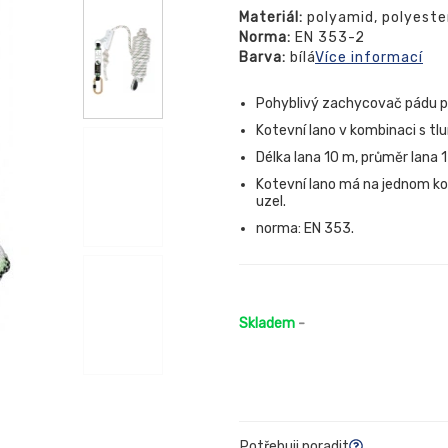
Materiál:
polyamid, polyester
Norma:
EN 353-2
Barva:
bílá
Více informací
Pohyblivý zachycovač pádu pr
Kotevní lano v kombinaci s t
Délka lana 10 m, průměr lana
Kotevní lano má na jednom kon
uzel.
norma: EN 353.
Skladem
-
Potřebuji poradit