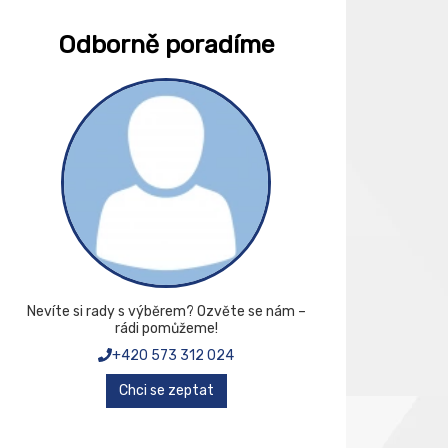
Odborně poradíme
Nevíte si rady s výběrem? Ozvěte se nám –
rádi pomůžeme!
+420 573 312 024
Chci se zeptat