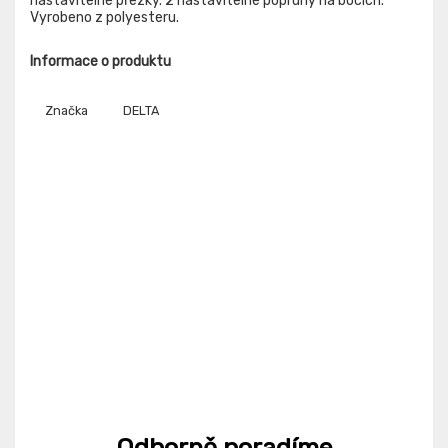
nastavitelné přezky. 2 nastavitelné popruhy na bocích.
Vyrobeno z polyesteru.
Informace o produktu
Značka
DELTA
Odborně poradíme