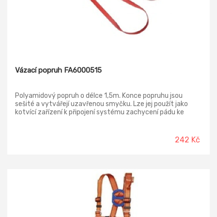
Vázací popruh FA6000515
Polyamidový popruh o délce 1,5m. Konce popruhu jsou
sešité a vytvářejí uzavřenou smyčku. Lze jej použít jako
kotvící zařízení k připojení systému zachycení pádu ke
strukturálnímu kotvícímu bodu. Minimální zatížení 22 kN
Materiál: polyamid Norma: EN 795 Barva: černo-zelená
242 Kč