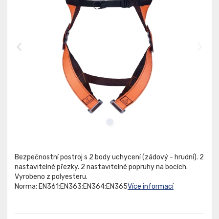
Bezpečnostní postroj s 2 body uchycení (zádový - hrudní). 2
nastavitelné přezky. 2 nastavitelné popruhy na bocích.
Vyrobeno z polyesteru.
Norma: EN361;EN363;EN364;EN365
Více informací