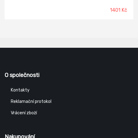
nulovým rizikem pádu. Materiál: polyester, polyamid, ocel
Norma: EN 361, EN 356, EN 362
1401 Kč
O společnosti
Kontakty
Reklamační protokol
Vrácení zboží
Nakupování