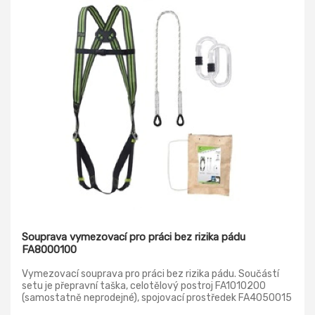
Souprava vymezovací pro práci bez rizika pádu
FA8000100
Vymezovací souprava pro práci bez rizika pádu. Součástí
setu je přepravní taška, celotělový postroj FA1010200
(samostatně neprodejné), spojovací prostředek FA4050015
(I4007), dvě karabiny FA5010117 (I4005) Určeno pro práce s