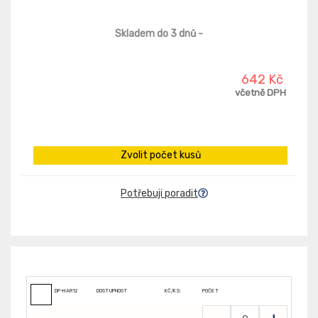
Skladem do 3 dnů
-
642 Kč
včetně DPH
Zvolit počet kusů
Potřebuji poradit
DP-HAR12
DOSTUPNOST
KČ/KS:
POČET