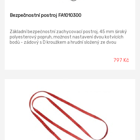
Bezpečnostní postroj FA1010300
Základní bezpečnostní zachycovací postroj, 45 mm široký
polyesterový popruh, možnost nastavení dvou kotvících
bodů - zádový s D kroužkem a hrudní složený ze dvou
popruhů. Materiál: polyester, ocel Morma: EN 361
797 Kč