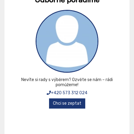
Nevíte si rady s výběrem? Ozvěte se nám – rádi
pomůžeme!
+420 573 312 024
Chci se zeptat