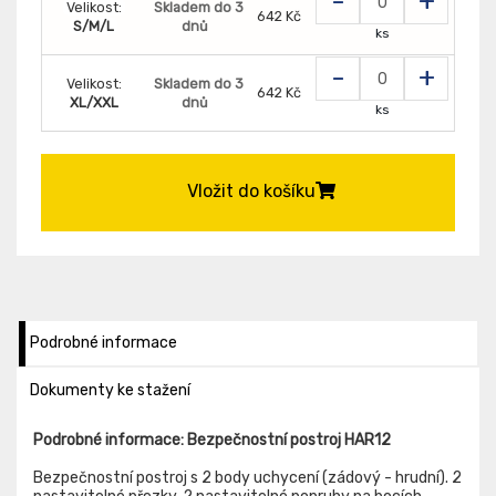
-
+
Velikost:
Skladem do 3
642 Kč
S/M/L
dnů
ks
-
+
Velikost:
Skladem do 3
642 Kč
XL/XXL
dnů
ks
Vložit do košíku
Podrobné informace
Dokumenty ke stažení
Podrobné informace: Bezpečnostní postroj HAR12
Bezpečnostní postroj s 2 body uchycení (zádový - hrudní). 2