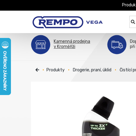
Produk
Kamenná prodejna
Do
v Kroměříži
při
Produkty
Drogerie, praní, úklid
Čistící 