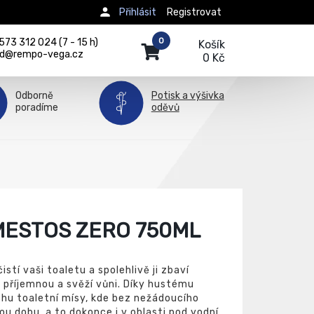
Přihlásit
Registrovat
0
73 312 024 (7 - 15 h)
Košík
d@rempo-vega.cz
0 Kč
Odborně
Potisk a výšivka
poradíme
oděvů
MESTOS ZERO 750ML
tí vaši toaletu a spolehlivě ji zbaví
příjemnou a svěží vůni. Díky hustému
rchu toaletní mísy, kde bez nežádoucího
ou dobu, a to dokonce i v oblasti pod vodní