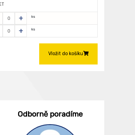
ET
+
ks
+
ks
Vložit do košíku
Odborně poradíme