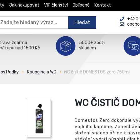
ty
Jak nakupovat
VIP členství
Oblíbené
Kontakt
+420 5
Hledat
obcho
prava zdarma
5000+ zboží
 nákupu nad 1500 Kč
skladem
prostředky
Koupelna a WC
WC čistič DOMESTOS zero 750ml
WC ČISTIČ DO
Domestos Zero dokonale vyčis
vodního kamene. Zanechává 
složení snadno přilne k pov
stékání vydrží působit dlouh