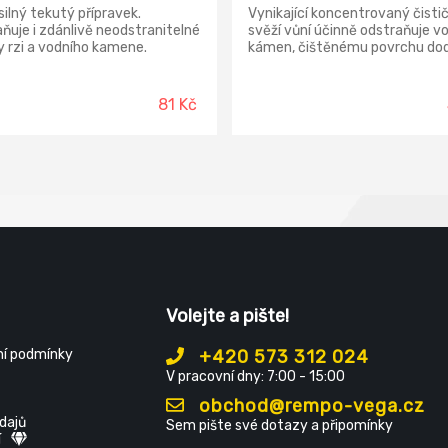
silný tekutý přípravek.
Vynikající koncentrovaný čistič
ňuje i zdánlivě neodstranitelné
svěží vůní účinně odstraňuje v
 rzi a vodního kamene.
kámen, čištěnému povrchu do
lní receptury zajišťují účinnost
jas a lesk s okamžitým účinkem
ípadech, kde běžné přípravky
ají. Vyčistí i dlouhodobě
81 Kč
nou špínu. Doporučujeme pro
i s tvrdou vodou.
Volejte a pište!
í podmínky
+420 573 312 024
V pracovní dny: 7:00 - 15:00
obchod@rempo-vega.cz
dajů
Sem pište své dotazy a připomínky
í