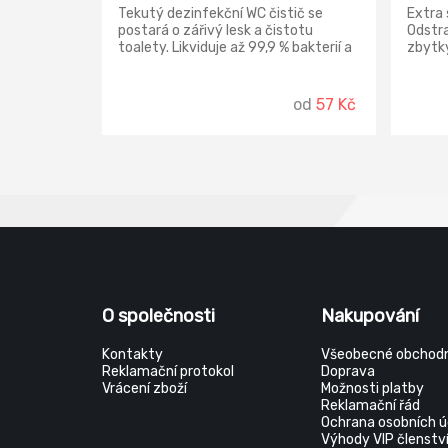
Tekutý dezinfekční WC čistič se
Extra 
postará o zářivý lesk a čistotu
Odstra
toalety. Likviduje až 99,9 % bakterií a
zbytky
virů, odstraňuje zašlou špínu a vodní
Speciá
kámen. Příjemná vůně zajistí
i v př
dlouhotrvající svěžest toalety.
selháv
od
57 Kč
usaze
oblast
O společnosti
Nakupování
Kontakty
Všeobecné obchodn
Reklamační protokol
Doprava
Vrácení zboží
Možnosti platby
Reklamační řád
Ochrana osobních ú
Výhody VIP členstv