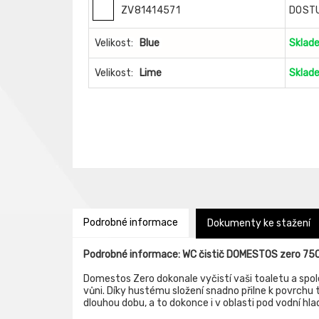
ZV81414571
DOST
Velikost:
Blue
Sklad
Velikost:
Lime
Sklad
Podrobné informace
Dokumenty ke stažení
Podrobné informace: WC čistič DOMESTOS zero 75
Domestos Zero dokonale vyčistí vaši toaletu a spol
vůni. Díky hustému složení snadno přilne k povrchu 
dlouhou dobu, a to dokonce i v oblasti pod vodní hla