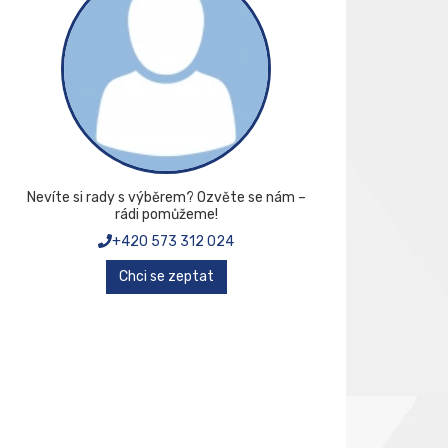
Nevíte si rady s výběrem? Ozvěte se nám –
rádi pomůžeme!
+420 573 312 024
Chci se zeptat