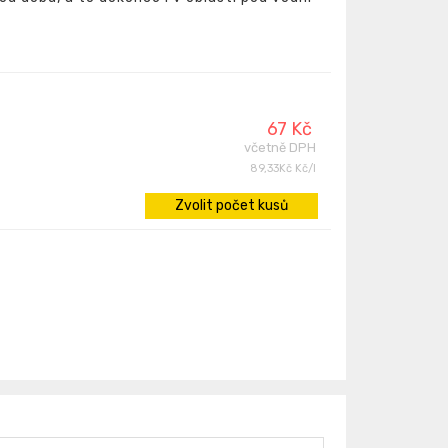
67 Kč
včetně DPH
89,33Kč Kč/l
Zvolit počet kusů