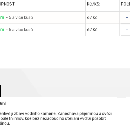
UPNOST
KČ/KS:
POČ
-
em
- 5 a více kusů
67 Kč
-
em
- 5 a více kusů
67 Kč
0ml
ehlivě ji zbaví vodního kamene. Zanechává příjemnou a svěží
toaletní mísy, kde bez nežádoucího stékání vydrží působit
dinou.