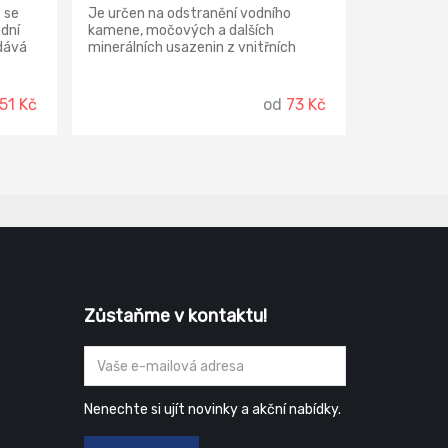
 se
Je určen na odstranění vodního
odní
kamene, močových a dalších
dává
minerálních usazenin z vnitřních
.
částí WC mís, pisoárů, umyvadel a
dalšího sanitárního vybavení.
51 Kč
od
73 Kč
Zůstaňme v kontaktu!
Nenechte si ujít novinky a akční nabídky.