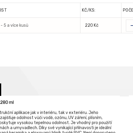
OST
KČ/KS:
POČ
- 5 a více kusů
220 Kč
ý 280 ml
ukční aplikace jak v interiéru, tak v exteriéru. Jeho
zajišťuje odolnost vůči vodě, ozónu, UV záření, plísním,
 poskytuje vysokou tepelnou odolnost. Je vhodný pro použití
anách a umyvadlech. Díky své vynikající přilnavosti je ideální
ovaná keramika a eloxovaný hliník tvrdé PVC. Není doporučeno