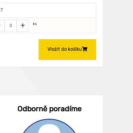
ET
-
+
ks
Vložit do košíku
Odborně poradíme