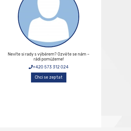
Nevíte si rady s výběrem? Ozvěte se nám –
rádi pomůžeme!
+420 573 312 024
Chci se zeptat