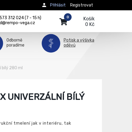
Přihlásit
Registrovat
0
73 312 024 (7 - 15 h)
Košík
d@rempo-vega.cz
0 Kč
Odborně
Potisk a výšivka
poradíme
oděvů
í bílý 280 ml
X UNIVERZÁLNÍ BÍLÝ
rukční tmelení jak v interiéru, tak