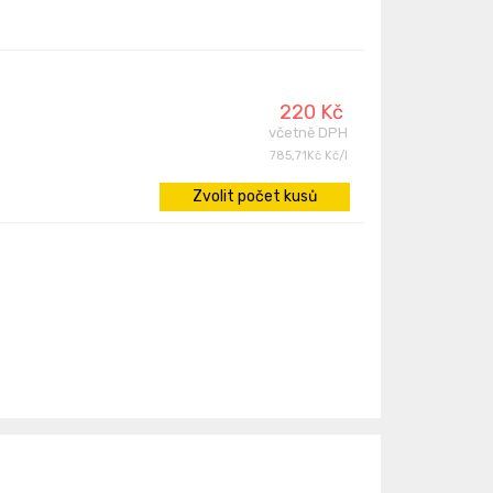
220 Kč
včetně DPH
785,71Kč Kč/l
Zvolit počet kusů