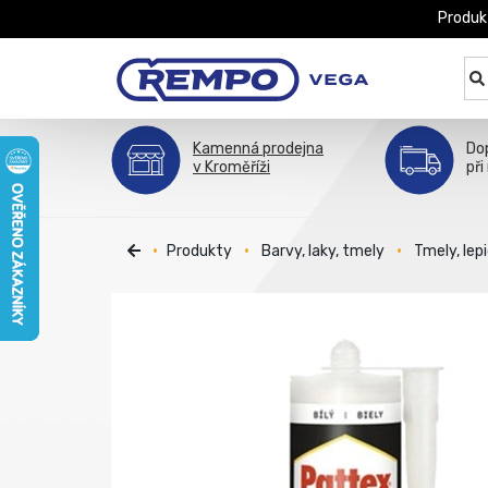
Produk
Kamenná prodejna
Do
v Kroměříži
při
Produkty
Barvy, laky, tmely
Tmely, lepi