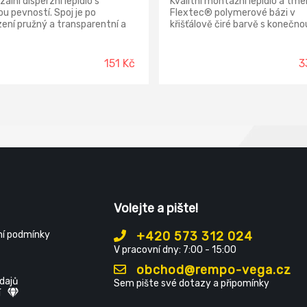
zální disperzní lepidlo s
Kvalitní montážní lepidlo a tme
u pevností. Spoj je po
Flextec® polymerové bázi v
ení pružný a transparentní a
křišťálově čiré barvě s konečno
 vodě dle DIN EN 204/D2.
pevností až 30 kg/m2.
151 Kč
3
Volejte a pište!
í podmínky
+420 573 312 024
V pracovní dny: 7:00 - 15:00
obchod@rempo-vega.cz
dajů
Sem pište své dotazy a připomínky
í