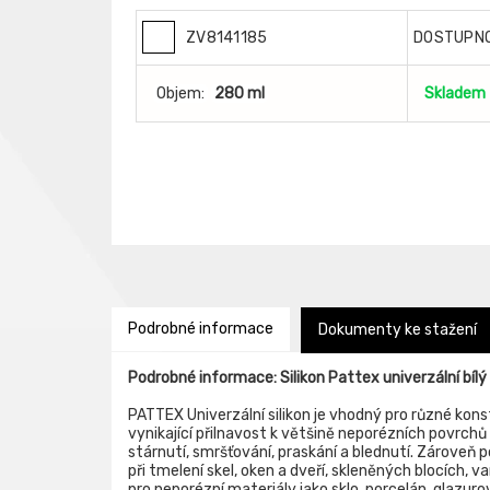
ZV8141185
DOSTUPN
Objem:
280 ml
Skladem
Podrobné informace
Dokumenty ke stažení
Podrobné informace: Silikon Pattex univerzální bíl
PATTEX Univerzální silikon je vhodný pro různé konstr
vynikající přilnavost k většině neporézních povrchů 
stárnutí, smršťování, praskání a blednutí. Zároveň
při tmelení skel, oken a dveří, skleněných blocích, v
pro neporézní materiály jako sklo, porcelán, glazur