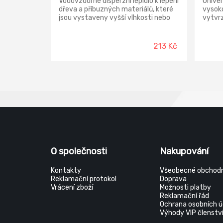
Vodovzdorné disperzní lepidlo k lepení
Univer
dřeva a příbuzných materiálů, které
vysoko
jsou vystaveny vyšší vlhkosti nebo
vytvrz
krátkodobému působení vody. Spoj je
odolný
po vytvrzení průhledný, elastický,
odolává stárnutí a vodě dle DIN EN
213 Kč
204/D3.
O společnosti
Nakupování
Kontakty
Všeobecné obchodn
Reklamační protokol
Doprava
Vrácení zboží
Možnosti platby
Reklamační řád
Ochrana osobních ú
Výhody VIP členstv