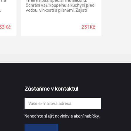
l na
Tmel na bázi speciálního silikonu.
Ochrání vaši koupelnu a kuchyni před
u
vodou, vlhkostí a plísněmi. Zajistí
trvale čisté spáry.
33 Kč
231 Kč
Zůstaňme v kontaktu!
Nenechte si ujít novinky a akční nabídky.