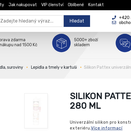
ty
Jak nakupovat
VIP členství
Oblíbené
Kontakt
+420 5
Hledat
obcho
prava zdarma
5000+ zboží
 nákupu nad 1500 Kč
skladem
dla, suroviny
Lepidla a tmely v kartuši
Silikon Pattex univerzáln
SILIKON PATTE
280 ML
Univerzální silikon pro konst
exteriéru.
Více informací