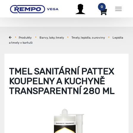
0
Menu
Produkty
Barvy, laky, tmely
Tmely, lepidla, suroviny
Lepidla
a tmely v kartuši
TMEL SANITÁRNÍ PATTEX
KOUPELNY A KUCHYNĚ
TRANSPARENTNÍ 280 ML