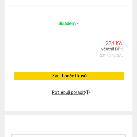
Skladem
-
231 Kč
včetně DPH
231 Kč Kč/BAL
Zvolit počet kusů
Potřebuji poradit