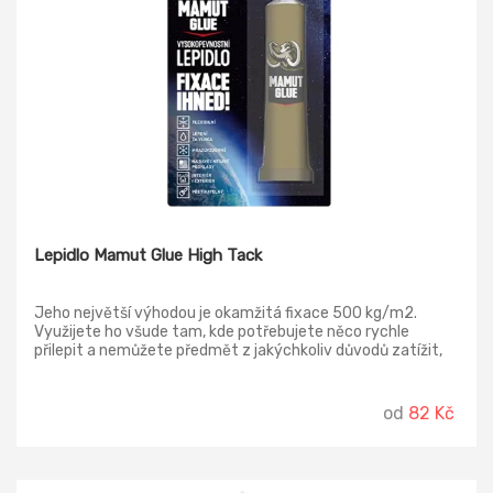
Lepidlo Mamut Glue High Tack
Jeho největší výhodou je okamžitá fixace 500 kg/m2.
Využijete ho všude tam, kde potřebujete něco rychle
přilepit a nemůžete předmět z jakýchkoliv důvodů zatížit,
než lepidlo vytvrdne. S tím souvisí jeho tužší konzistence.
Lepidlo MAMUT GLUE High Tack nahrazuje hřebíky, šrouby a
nýty. Jedná se o speciální modifikaci MS polymerů,
od
82 Kč
vytvářející po vytvrzení přetíratelný vysokopevnostní a
elastický spoj. Není agresívní k podkladům, je ideální pro
lepení zrcadel.