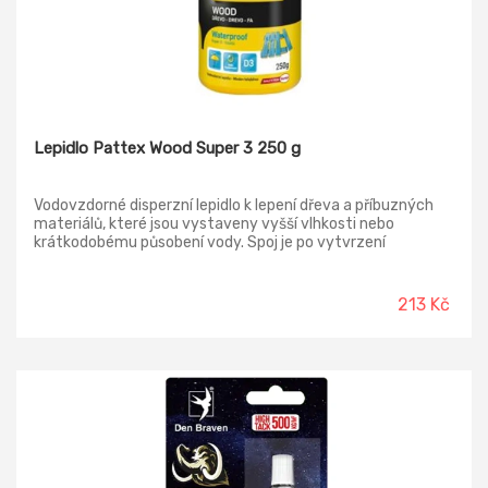
Lepidlo Pattex Wood Super 3 250 g
Vodovzdorné disperzní lepidlo k lepení dřeva a příbuzných
materiálů, které jsou vystaveny vyšší vlhkosti nebo
krátkodobému působení vody. Spoj je po vytvrzení
průhledný, elastický, odolává stárnutí a vodě dle DIN EN
204/D3.
213 Kč