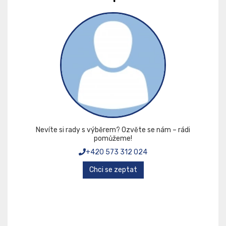
Nevíte si rady s výběrem? Ozvěte se nám – rádi
pomůžeme!
+420 573 312 024
Chci se zeptat