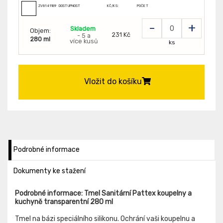
ZV8141189
DOSTUPNOST
KČ/KS:
POČET
-
+
Skladem
Objem:
231 Kč
- 5 a
280 ml
více kusů
ks
Vložit do košíku
Podrobné informace
Dokumenty ke stažení
Podrobné informace: Tmel Sanitární Pattex koupelny a
kuchyně transparentní 280 ml
Tmel na bázi speciálního silikonu. Ochrání vaši koupelnu a