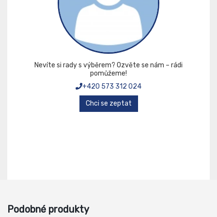
Nevíte si rady s výběrem? Ozvěte se nám – rádi
pomůžeme!
+420 573 312 024
Chci se zeptat
Podobné produkty