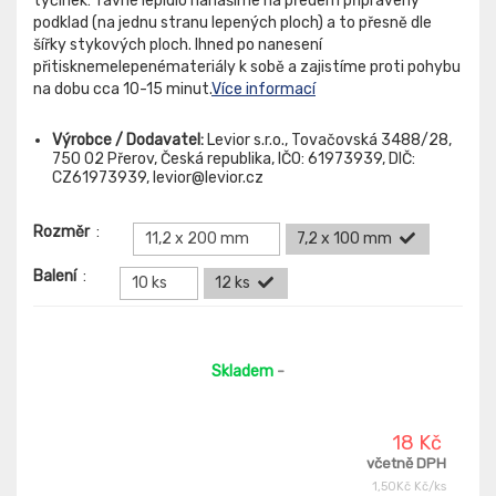
tyčinek: Tavné lepidlo nanášíme na předem připravený
podklad (na jednu stranu lepených ploch) a to přesně dle
šířky stykových ploch. Ihned po nanesení
přitisknemelepenémateriály k sobě a zajistíme proti pohybu
na dobu cca 10-15 minut.
Více informací
Výrobce / Dodavatel:
Levior s.r.o., Tovačovská 3488/28,
750 02 Přerov, Česká republika, IČO: 61973939, DIČ:
CZ61973939, levior@levior.cz
Rozměr
:
11,2 x 200 mm
7,2 x 100 mm
Balení
:
10 ks
12 ks
Skladem
-
18 Kč
včetně DPH
1,50Kč Kč/ks