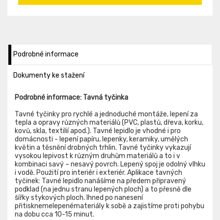
Podrobné informace
Dokumenty ke stažení
Podrobné informace: Tavná tyčinka
Tavné tyčinky pro rychlé a jednoduché montáže, lepení za
tepla a opravy různých materiálů (PVC, plastů, dřeva, korku,
kovů, skla, textilií apod.). Tavné lepidlo je vhodné i pro
domácnosti - lepení papíru, lepenky, keramiky, umělých
květin a těsnění drobných trhlin. Tavné tyčinky vykazují
vysokou lepivost k různým druhům materiálů a to i v
kombinaci savý – nesavý povrch. Lepený spoj je odolný vlhku
i vodě. Použití pro interiér i exteriér. Aplikace tavných
tyčinek: Tavné lepidlo nanášíme na předem připravený
podklad (na jednu stranu lepených ploch) a to přesně dle
šířky stykových ploch. Ihned po nanesení
přitisknemelepenémateriály k sobě a zajistíme proti pohybu
na dobu cca 10-15 minut.