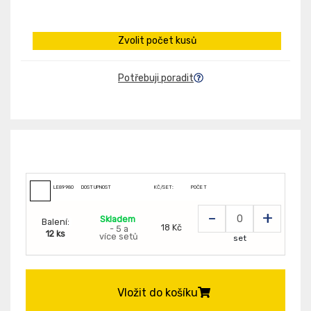
Zvolit počet kusů
Potřebuji poradit
LE89980
DOSTUPNOST
KČ/SET:
POČET
-
+
Skladem
Balení:
18 Kč
- 5 a
12 ks
více setů
set
Vložit do košíku