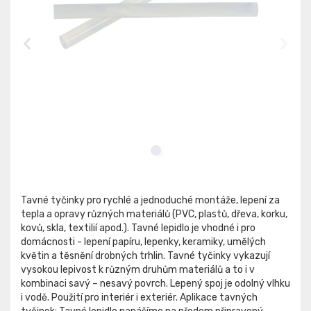
Tavné tyčinky pro rychlé a jednoduché montáže, lepení za
tepla a opravy různých materiálů (PVC, plastů, dřeva, korku,
kovů, skla, textilií apod.). Tavné lepidlo je vhodné i pro
domácnosti - lepení papíru, lepenky, keramiky, umělých
květin a těsnění drobných trhlin. Tavné tyčinky vykazují
vysokou lepivost k různým druhům materiálů a to i v
kombinaci savý – nesavý povrch. Lepený spoj je odolný vlhku
i vodě. Použití pro interiér i exteriér. Aplikace tavných