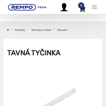
0
Menu
Produkty
Nástroje a nářadí
Stavební
TAVNÁ TYČINKA