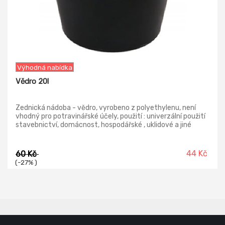
Výhodná nabídka
Vědro 20l
Zednická nádoba - vědro, vyrobeno z polyethylenu, není
vhodný pro potravinářské účely, použití : univerzální použití
stavebnictví, domácnost, hospodářské , uklidové a jiné
práce.
44 Kč
60 Kč
(-27% )