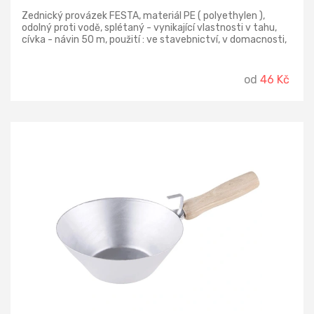
Zednický provázek FESTA, materiál PE ( polyethylen ),
odolný proti vodě, splétaný - vynikající vlastnosti v tahu,
cívka - návin 50 m, použití : ve stavebnictví, v domacnosti,
na zahradě…, .
od
46 Kč