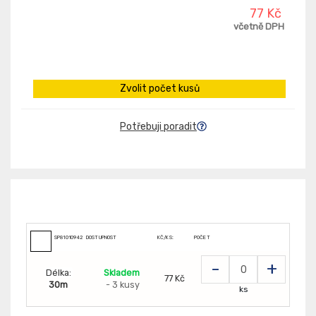
77 Kč
včetně DPH
Zvolit počet kusů
Potřebuji poradit
SP8101094200
DOSTUPNOST
KČ/KS:
POČET
-
+
Délka:
Skladem
77 Kč
30m
- 3 kusy
ks