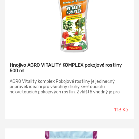
Hnojivo AGRO VITALITY KOMPLEX pokojové rostliny
500 ml
AGRO Vitality komplex Pokojové rostliny je jedinečný
přípravek ideální pro všechny druhy kvetoucích i
nekvetoucích pokojových rostlin. Zvláště vhodný je pro
rostlin oslabené, nerostoucí a zanedbané. Nejedná se o
běžné hnojivo. Vedle hlavních živin a mikroprvků obsahuje
tzv. urychlovač růstu. Jde o speciální výluh z
113 Kč
vermikompostu, který vzniká činností kalifornských žížal.
Obsahuje přírodní enzymy a humusové látky, které rostlinu
probudí k životu a dodají jí potřebnou energii k růstu a
kvetení.