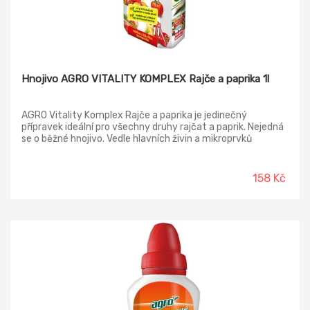
Hnojivo AGRO VITALITY KOMPLEX Rajče a paprika 1l
AGRO Vitality Komplex Rajče a paprika je jedinečný
přípravek ideální pro všechny druhy rajčat a paprik. Nejedná
se o běžné hnojivo. Vedle hlavních živin a mikroprvků
obsahuje tzv. urychlovač růstu. Jde o speciální výluh z
vermikompostu, který vzniká činností kalifornských žížal.
Obsahuje přírodní enzymy a humusové látky, které rostlinu
158 Kč
probudí k životu a dodají jí potřebnou energii k růstu a
kvetení.