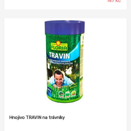
147 Kč
obohacený základními živinami a mikroprvky.
Hnojivo TRAVIN na trávníky