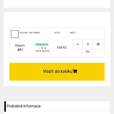
ZV8140843
DOSTUPNOST
KČ/KS:
POČET
-
+
Skladem
Objem:
168 Kč
- 5 a
45 l
více kusů
ks
Vložit do košíku
Podrobné informace