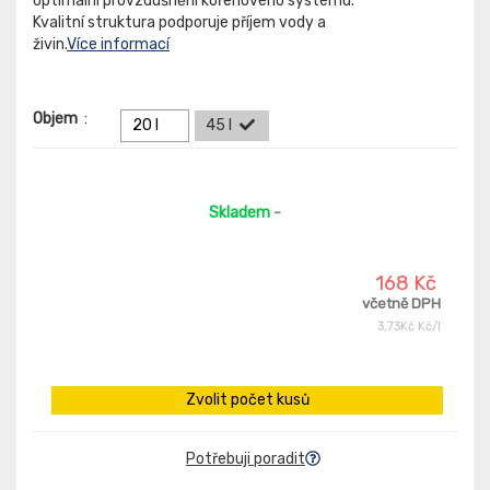
optimální provzdušnění kořenového systému.
Kvalitní struktura podporuje příjem vody a
živin.
Více informací
Objem
:
20 l
45 l
Skladem
-
168 Kč
včetně DPH
3,73Kč Kč/l
Zvolit počet kusů
Potřebuji poradit