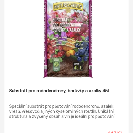
Substrát pro rododendrony, borůvky a azalky 45l
Speciální substrát pro pěstování rododendronů, azalek,
vřesů, vřesovců a jiných kyselomilných rostlin. Unikátní
struktura a zvýšený obsah živin je ideální pro pěstování
kanadských borůvek a brusinek. Upravená půdní reakce je
vhodná také pro pěstování hortenzií. Substrát je vyroben
na bázi světlých a tmavých vrchovištních rašelin