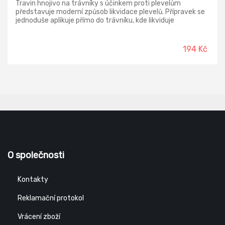
Travin hnojivo na trávníky s účinkem proti plevelům
představuje moderní způsob likvidace plevelů. Přípravek se
jednoduše aplikuje přímo do trávníku, kde likviduje
dvouděložné plevele a současně významně vyživuje
trávník.
194 Kč
O společnosti
Kontakty
Reklamační protokol
Vrácení zboží