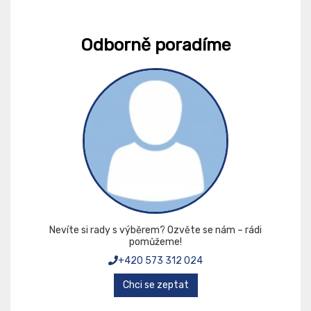
Odborně poradíme
Nevíte si rady s výběrem? Ozvěte se nám – rádi
pomůžeme!
+420 573 312 024
Chci se zeptat