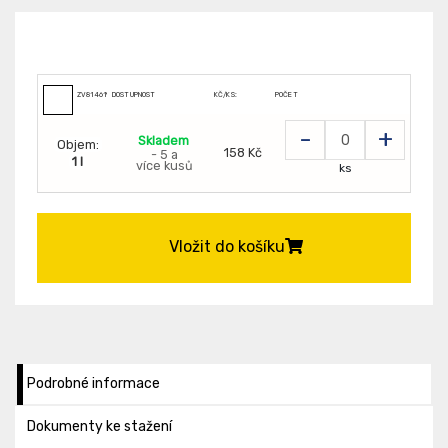
ZV8146197
DOSTUPNOST
KČ/KS:
POČET
-
+
Skladem
Objem:
158 Kč
- 5 a
1 l
více kusů
ks
Vložit do košíku
Podrobné informace
Dokumenty ke stažení