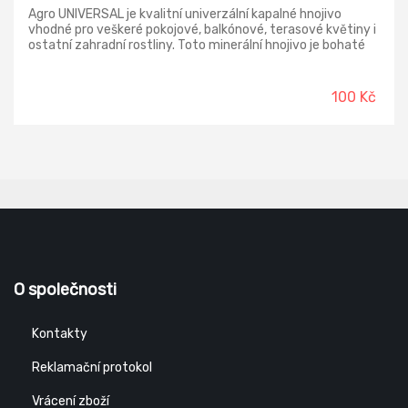
Agro UNIVERSAL je kvalitní univerzální kapalné hnojivo
vhodné pro veškeré pokojové, balkónové, terasové květiny i
ostatní zahradní rostliny. Toto minerální hnojivo je bohaté
na organické a minerální látky a stopové prvky. Díky svému
složení dodáva rostlinám kvalitní výživu pro správný zdravý
růst, bohaté kvetení rostlin a tvorbu listů.
100 Kč
O společnosti
Kontakty
Reklamační protokol
Vrácení zboží