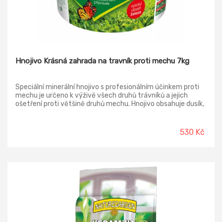
Hnojivo Krásná zahrada na travník proti mechu 7kg
Speciální minerální hnojivo s profesionálním účinkem proti
mechu je určeno k výživě všech druhů trávníků a jejich
ošetření proti většině druhů mechu. Hnojivo obsahuje dusík,
který má příznivý vliv na růst trav, čímž dochází k rychlejší
regeneraci travního porostu a volná místa vzniklá po
odstranění mechu jsou rychleji zapojena do základního
530 Kč
porostu. Důležitým prvkem obsaženým v přípravku je
železo, které má hlavní zásluhu na odstranění mechu z
trávníku. Balení vystačí na 200 m2.