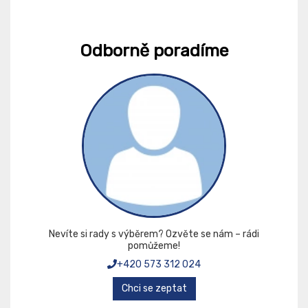
Odborně poradíme
Nevíte si rady s výběrem? Ozvěte se nám – rádi
pomůžeme!
+420 573 312 024
Chci se zeptat