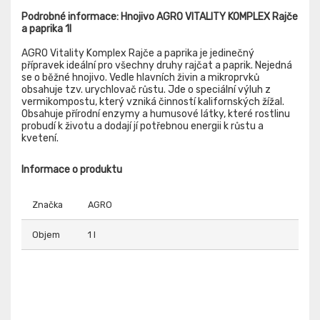
Podrobné informace: Hnojivo AGRO VITALITY KOMPLEX Rajče
a paprika 1l
AGRO Vitality Komplex Rajče a paprika je jedinečný
přípravek ideální pro všechny druhy rajčat a paprik. Nejedná
se o běžné hnojivo. Vedle hlavních živin a mikroprvků
obsahuje tzv. urychlovač růstu. Jde o speciální výluh z
vermikompostu, který vzniká činností kalifornských žížal.
Obsahuje přírodní enzymy a humusové látky, které rostlinu
probudí k životu a dodají jí potřebnou energii k růstu a
kvetení.
Informace o produktu
Značka
AGRO
Objem
1 l