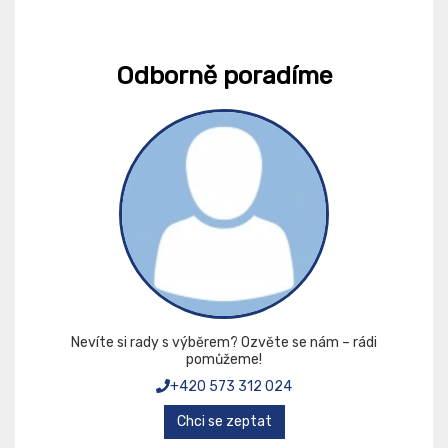
Odborně poradíme
Nevíte si rady s výběrem? Ozvěte se nám – rádi
pomůžeme!
+420 573 312 024
Chci se zeptat