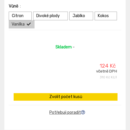
Vůně
:
Citron
Divoké plody
Jablko
Kokos
Vanilka
Skladem
-
124 Kč
včetně DPH
310 Kč Kč/l
Zvolit počet kusů
Potřebuji poradit