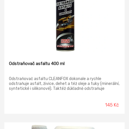
Odstraňovač asfaltu 400 ml
Odstraňovač asfaltu CLEANFOX dokonale a rychle
odstraňuje asfalt, živice, dehet a též oleje a tuky (minerální,
syntetické i silikonové). Taktéž důkladně odstraňuje
konzervační oleje pryskyřice a vosky. Účinně pomáhá
vyčistit zbytky lepidel.
145 Kč