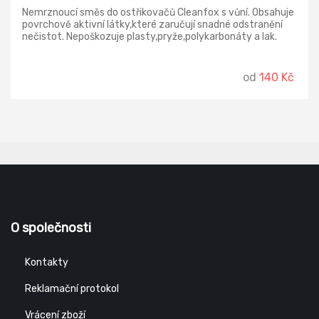
Nemrznoucí směs do ostřikovačů Cleanfox s vůní. Obsahuje
povrchově aktivní látky,které zaručují snadné odstranění
nečistot. Nepoškozuje plasty,pryže,polykarbonáty a lak.
od
140 Kč
O společnosti
Kontakty
Reklamační protokol
Vrácení zboží