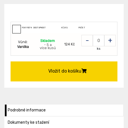
FOX111074009
DOSTUPNOST
KČ/KS:
POČET
-
+
Skladem
Vůně:
124 Kč
- 5 a
Vanilka
více kusů
ks
Vložit do košíku
Podrobné informace
Dokumenty ke stažení