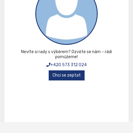
Nevíte si rady s výběrem? Ozvěte se nám – rádi
pomůžeme!
+420 573 312 024
Chci se zeptat