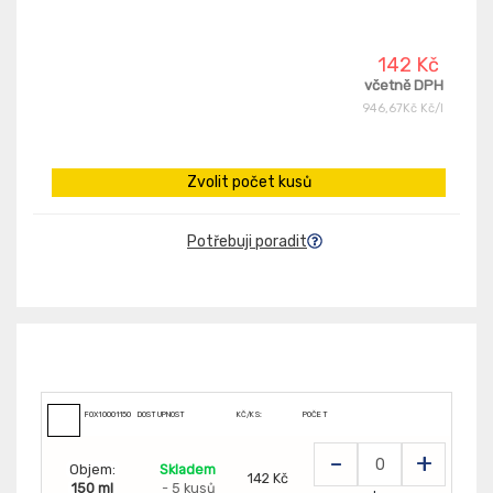
142 Kč
včetně DPH
946,67Kč Kč/l
Zvolit počet kusů
Potřebuji poradit
FOX100011509
DOSTUPNOST
KČ/KS:
POČET
-
+
Objem:
Skladem
142 Kč
150 ml
- 5 kusů