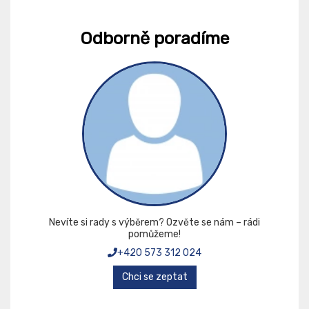
Odborně poradíme
Nevíte si rady s výběrem? Ozvěte se nám – rádi
pomůžeme!
+420 573 312 024
Chci se zeptat