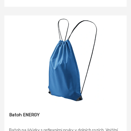
dostatečně pevná, aby taška unesla bezpečně i těžký
nákup. Pevný filc se neprotrhne ostrým rohem krabice, když
koupíte třeba mléko, jak se to stává u igelitových nebo
papírových tašek. Rozměr: 40 x 35 cm Délka držadla: 50 cm
Materiál: vlněný filc, polyester
Batoh ENERGY
Batoh na šňůrky s reflexními prvky v dolních rozích. Vnitřní