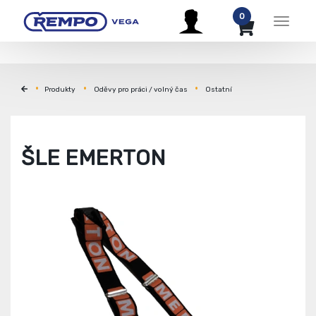
0
Menu
Produkty
Oděvy pro práci / volný čas
Ostatní
ŠLE EMERTON