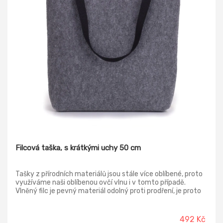
Filcová taška, s krátkými uchy 50 cm
Tašky z přírodních materiálů jsou stále více oblíbené, proto
využíváme naši oblíbenou ovčí vlnu i v tomto případě.
Vlněný filc je pevný materiál odolný proti prodření, je proto
jako stvořený pro výrobu nákupních tašek i kabelek. Aby
vám z tašky nic nevypadlo, má zapínání na suchý zip, takže
když není taška moc plná, snadno ji zapnete. Ucha jsou
492 Kč