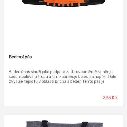
Bederní pás
Bederní pás slouží jako podpora zad, rovnoměrně stlačuje
spodní polovinu trupu a tím zabraňuje bolesti a napětí. Dále
zvyšuje teplotu v oblasti břicha a beder. Tento pás je
pohodlný, lehký a díky pružným tkaninám při sportu, práci a
jiných aktivitách pevně drží na zádech.
293 Kč