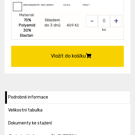
CR9930000999999
DOSTUPNOST
KČ/KS:
POČET
Materiál:
-
+
70%
Skladem
Polyamid
do 3 dnů
409 Kč
ks
30%
Elastan
Vložit do košíku
Podrobné informace
Velikostní tabulka
Dokumenty ke stažení