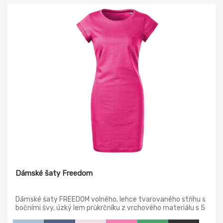
Dámské šaty Freedom
Dámské šaty FREEDOM volného, lehce tvarovaného střihu s
bočními švy, úzký lem průkrčníku z vrchového materiálu s 5
% elastanu, zpevňující páska od ramene k rameni, ohrnuté