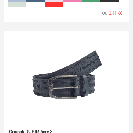
rukávy zachycené ve 4 bodech šitím.
od
211 Kč
Opasek RUBIM černý