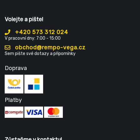
Volejte a pište!
+420 573 312 024
V pracovní dny: 7:00 - 15:00
obchod@rempo-vega.cz
Sem pište své dotazy a připomínky
Doprava
Platby
Zůstaňme v kontaktu!