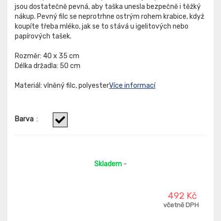
jsou dostatečně pevná, aby taška unesla bezpečně i těžký
nákup. Pevný filc se neprotrhne ostrým rohem krabice, když
koupíte třeba mléko, jak se to stává u igelitových nebo
papírových tašek.
Rozměr: 40 x 35 cm
Délka držadla: 50 cm
Materiál: vlněný filc, polyester
Více informací
Barva
:
Skladem
-
492 Kč
včetně DPH