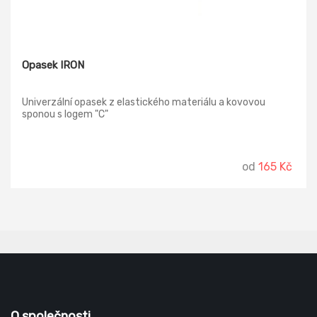
Opasek IRON
Univerzální opasek z elastického materiálu a kovovou
sponou s logem "C"
od
165 Kč
O společnosti