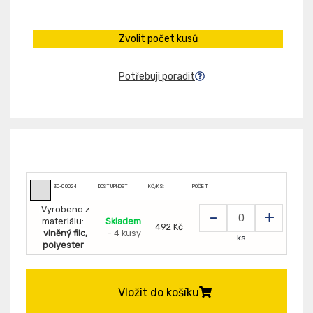
Zvolit počet kusů
Potřebuji poradit
30-00024
DOSTUPNOST
KČ/KS:
POČET
Vyrobeno z
-
+
materiálu:
Skladem
492 Kč
vlněný filc,
- 4 kusy
ks
polyester
Vložit do košíku