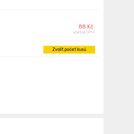
88 Kč
včetně DPH
Zvolit počet kusů