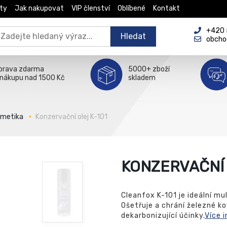
ty
Jak nakupovat
VIP členství
Oblíbené
Kontakt
+420 5
Hledat
obcho
prava zdarma
5000+ zboží
 nákupu nad 1500 Kč
skladem
smetika
Konzervační olej K-101
KONZERVAČNÍ 
Cleanfox K-101 je ideální mu
Ošetřuje a chrání železné ko
dekarbonizující účinky.
Více 