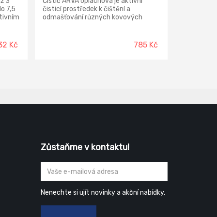
ž 3
Čistič ARVA oplachová je aktivní
o 7,5
čisticí prostředek k čištění a
ktivním
odmašťování různých kovových
předmětů hodící se zejména pro
kem.
automobily, motocykly i jízdní kola.
Čisticí oplachový přípravek
32 Kč
785 Kč
odstraňuje mastné nečistoty z
povrchu motoru, motorového
prostoru a spodku všech druhů
vozidel. Čistí i plastové části motoru.
Zůstaňme v kontaktu!
Nenechte si ujít novinky a akční nabídky.