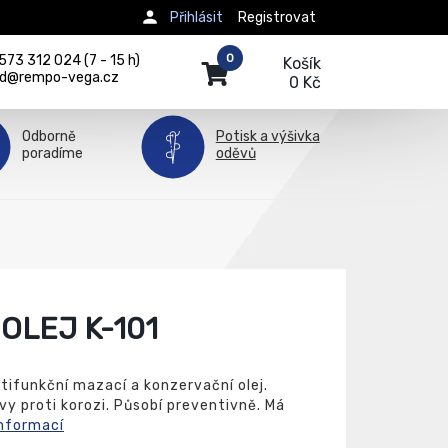
Přihlásit
Registrovat
0
73 312 024 (7 - 15 h)
Košík
d@rempo-vega.cz
0 Kč
Odborně
Potisk a výšivka
poradíme
oděvů
OLEJ K-101
ltifunkční mazací a konzervační olej.
vy proti korozi. Působí preventivně. Má
informací