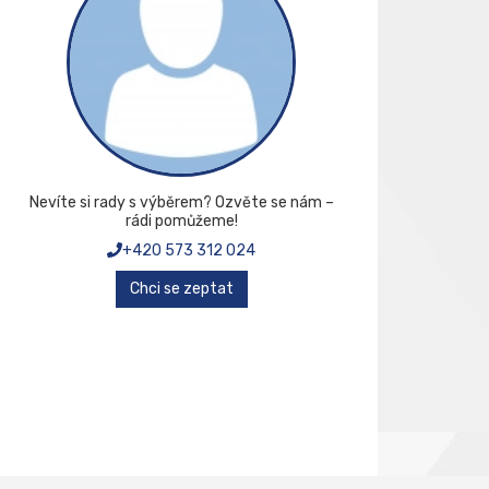
Nevíte si rady s výběrem? Ozvěte se nám –
rádi pomůžeme!
+420 573 312 024
Chci se zeptat