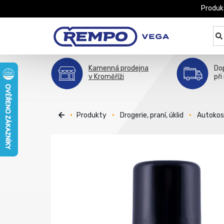
Produk
Kamenná prodejna
Do
v Kroměříži
při
Produkty
Drogerie, praní, úklid
Autoko