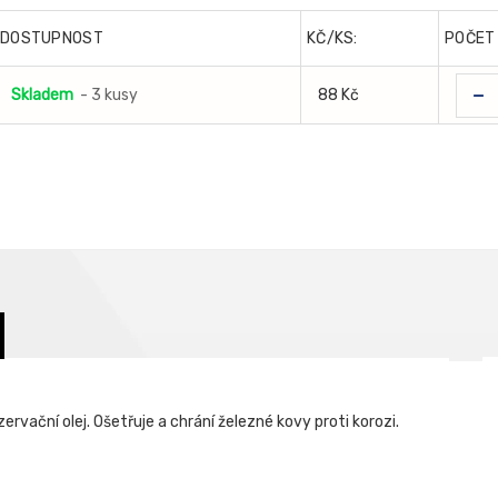
DOSTUPNOST
KČ/KS:
POČET
-
Skladem
- 3 kusy
88 Kč
ervační olej. Ošetřuje a chrání železné kovy proti korozi.