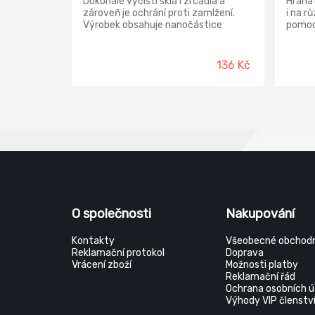
Dokonale vyčistí skla i zrcadla a
Hrana
zároveň je ochrání proti zamlžení.
i na r
Výrobek obsahuje nanočástice
pomocn
křemíku.
účinné
nasáka
136 Kč
O společnosti
Nakupování
Kontakty
Všeobecné obchodn
Reklamační protokol
Doprava
Vrácení zboží
Možnosti platby
Reklamační řád
Ochrana osobních ú
Výhody VIP členstv