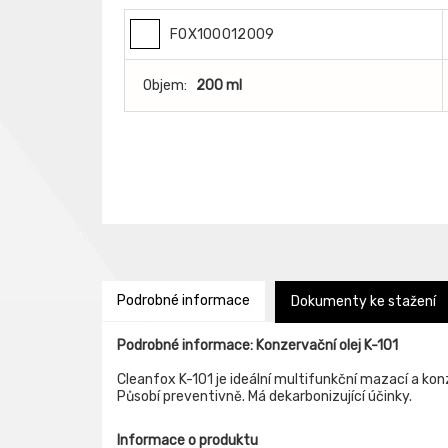
FOX100012009
Objem:
200 ml
Podrobné informace
Dokumenty ke stažení
Podrobné informace: Konzervační olej K-101
Cleanfox K-101 je ideální multifunkční mazací a konz
Působí preventivně. Má dekarbonizující účinky.
Informace o produktu