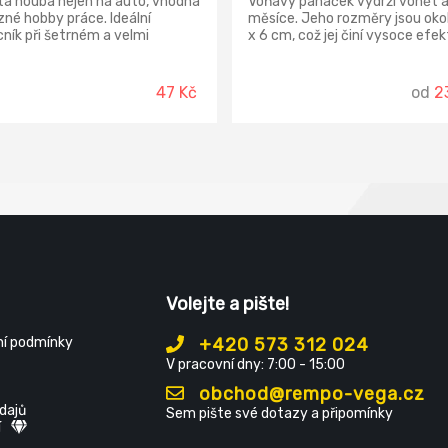
tá houba nejen na auto, vhodná
Voňavý panáček vydrží vonět a
ůzné hobby práce. Ideální
měsíce. Jeho rozměry jsou okol
ík při šetrném a velmi
x 6 cm, což jej činí vysoce efe
m mytí a čištění. Je vysoce
a vzhledově atraktivním
vá a viskózní.
pomocníkem a také milým dár
Naprosto bezpečný. Nenapadá
47 Kč
od
2
plasty. Nedráždí kůži.
Volejte a pište!
í podmínky
+420 573 312 024
V pracovní dny: 7:00 - 15:00
obchod@rempo-vega.cz
dajů
Sem pište své dotazy a připomínky
í