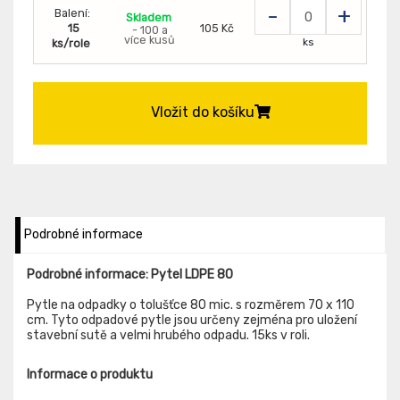
-
+
Balení:
Skladem
15
105 Kč
- 100 a
více kusů
ks
ks/role
Vložit do košíku
Podrobné informace
Podrobné informace: Pytel LDPE 80
Pytle na odpadky o tolušťce 80 mic. s rozměrem 70 x 110
cm. Tyto odpadové pytle jsou určeny zejména pro uložení
stavební sutě a velmi hrubého odpadu. 15ks v roli.
Informace o produktu