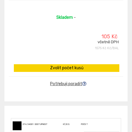
Skladem
-
105 Kč
včetně DPH
1575 Kč Kč/BAL
Zvolit počet kusů
Potřebuji poradit
074.54001
DOSTUPNOST
KČ/KS:
POČET