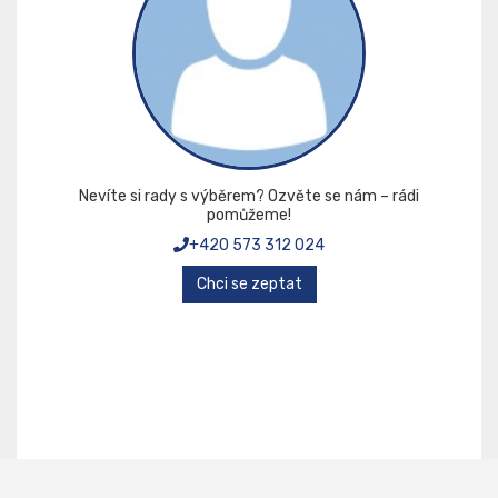
Nevíte si rady s výběrem? Ozvěte se nám – rádi
pomůžeme!
+420 573 312 024
Chci se zeptat