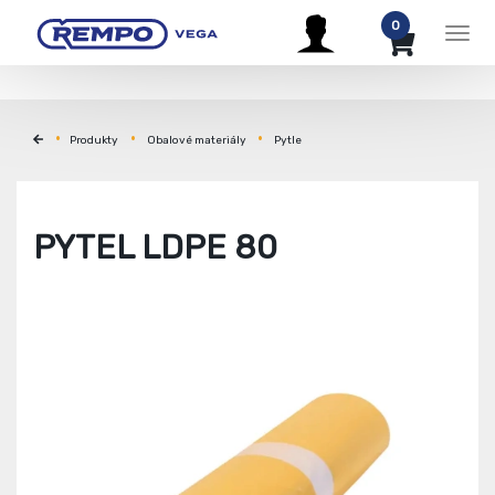
0
Men
Produkty
Obalové materiály
Pytle
PYTEL LDPE 80