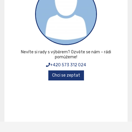
Nevíte si rady s výběrem? Ozvěte se nám – rádi
pomůžeme!
+420 573 312 024
Chci se zeptat