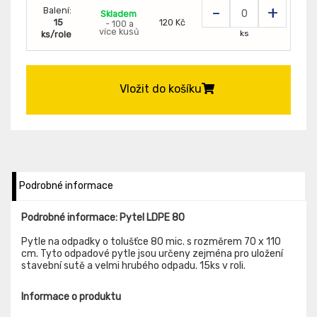
-
+
Balení:
Skladem
15
120 Kč
- 100 a
více kusů
ks
ks/role
Vložit do košíku
Podrobné informace
Podrobné informace: Pytel LDPE 80
Pytle na odpadky o tolušťce 80 mic. s rozměrem 70 x 110
cm. Tyto odpadové pytle jsou určeny zejména pro uložení
stavební sutě a velmi hrubého odpadu. 15ks v roli.
Informace o produktu