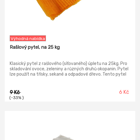
Výhodná nabídka
Rašlový pytel, na 25 kg
Klasický pytel z rašlového (síťovaného) úpletu na 25kg. Pro
skladování ovoce, zeleniny a různých druhů okopanin. Pytel
lze použít na třísky, sekané a odpadové dřevo. Tento pytel
je 100% prodyšný a umožňuje přirozenou cirkulaci vzduchu
uvnitř pytle. Pytel je zdravotně nezávadný, určený pro
přímý styk s potravinami. Jsou opatřeny úvazkem pro
6 Kč
9 Kč
pohodlné vázání.
(-33% )