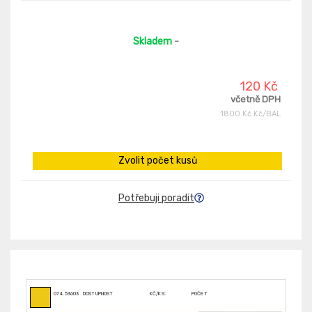
Skladem
-
120 Kč
včetně DPH
1800 Kč Kč/BAL
Zvolit počet kusů
Potřebuji poradit
074.53603
DOSTUPNOST
KČ/KS:
POČET