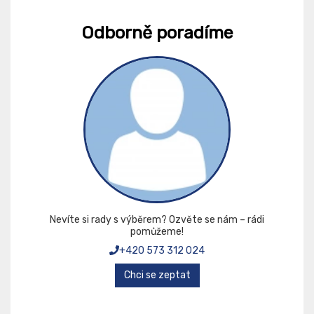
Odborně poradíme
Nevíte si rady s výběrem? Ozvěte se nám – rádi
pomůžeme!
+420 573 312 024
Chci se zeptat