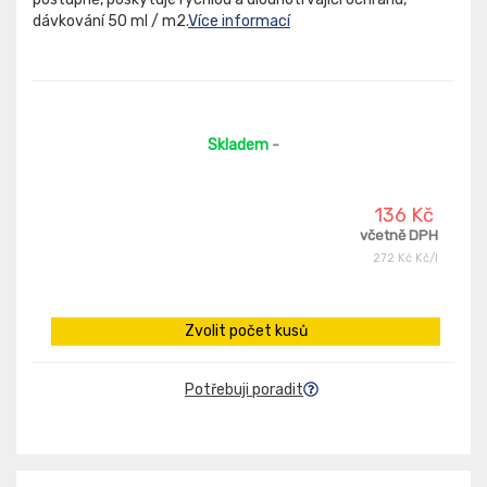
dávkování 50 ml / m2.
Více informací
Skladem
-
136 Kč
včetně DPH
272 Kč Kč/l
Zvolit počet kusů
Potřebuji poradit