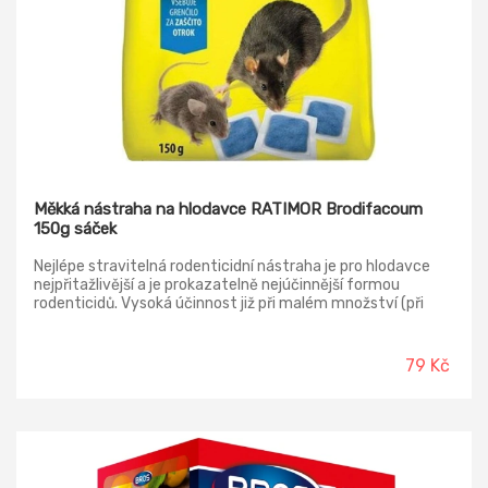
Měkká nástraha na hlodavce RATIMOR Brodifacoum
150g sáček
Nejlépe stravitelná rodenticidní nástraha je pro hlodavce
nejpřitažlivější a je prokazatelně nejúčinnější formou
rodenticidů. Vysoká účinnost již při malém množství (při
jediné konzumaci). díky dodaným olejům a tukům zůstává
měkká návnada Ratimor Brodifacoum dlouhodobě
šťavnatá. Dodané stabilizátory zabraňují oxidaci. Je účinná i
79 Kč
tam, kde mají hlodavci dostatek jiné přirozené potravy.
Zpožděný účinek, který dodatečně zvyšuje účinnost
nástrahy. Obsahuje hořký averzivní prostředek.