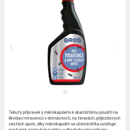
Tekutý přípravek s mikrokapslemi k okamžitému použití na
likvidaci mravenců v domácnosti, na terasách, příjezdových
cestách apod., díky mikrokapslím se účinná látka uvolňuje
postupně, poskytuje rychlou a dlouhotrvající ochranu,