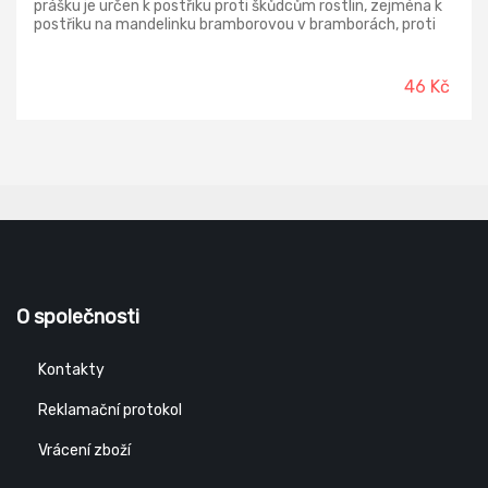
prášku je určen k postřiku proti škůdcům rostlin, zejména k
postřiku na mandelinku bramborovou v bramborách, proti
mšicím (včetně vlnatky krvavé) a k postřiku na stromy -
proti obaleči jablečnému v jádrovinách, molicím a mšicím na
okrasných rostlinách.
46 Kč
O společnosti
Kontakty
Reklamační protokol
Vrácení zboží