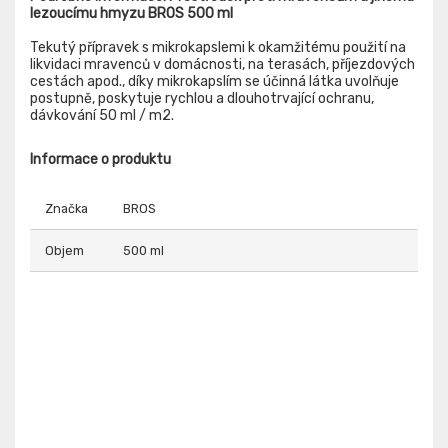
lezoucímu hmyzu BROS 500 ml
Tekutý přípravek s mikrokapslemi k okamžitému použití na
likvidaci mravenců v domácnosti, na terasách, příjezdových
cestách apod., díky mikrokapslím se účinná látka uvolňuje
postupně, poskytuje rychlou a dlouhotrvající ochranu,
dávkování 50 ml / m2.
Informace o produktu
Značka
BROS
Objem
500 ml