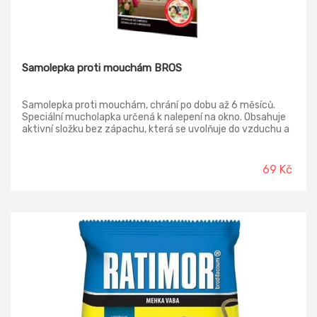
Samolepka proti mouchám BROS
Samolepka proti mouchám, chrání po dobu až 6 měsíců.
Speciální mucholapka určená k nalepení na okno. Obsahuje
aktivní složku bez zápachu, která se uvolňuje do vzduchu a
má velmi hořkou chuť, což brání náhodnému požití. Je tedy
možné tento produkt používat i v dětských pokojích a
místnostech, kde žijí děti.
69 Kč