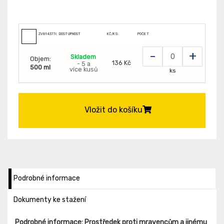
ZV8143776
DOSTUPNOST
KČ/KS:
POČET
-
+
Skladem
Objem:
136 Kč
- 5 a
500 ml
více kusů
ks
Vložit do košíku
Podrobné informace
Dokumenty ke stažení
Podrobné informace: Prostředek proti mravencům a jinému