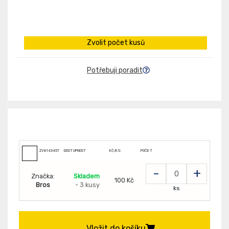
Zvolit počet kusů
Potřebuji poradit
ZV8143457
DOSTUPNOST
KČ/KS:
POČET
-
+
Značka:
Skladem
100 Kč
Bros
- 3 kusy
ks
Vložit do košíku