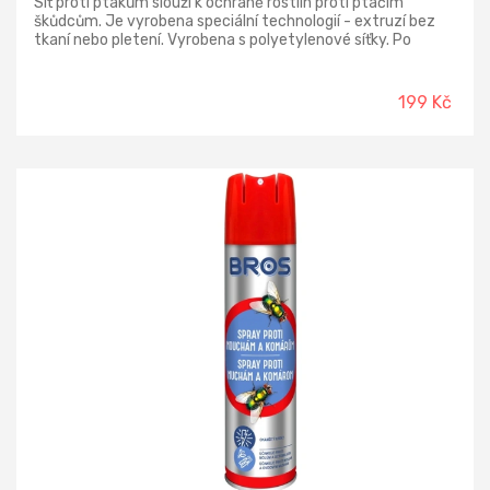
Síť proti ptákům slouží k ochraně rostlin proti ptačím
škůdcům. Je vyrobena speciální technologií - extruzí bez
tkaní nebo pletení. Vyrobena s polyetylenové síťky. Po
sklizni je možno síť sejmout a znovu použít. Rozměry: 1,7 x
10 m. Oko 2,5 cm
199 Kč