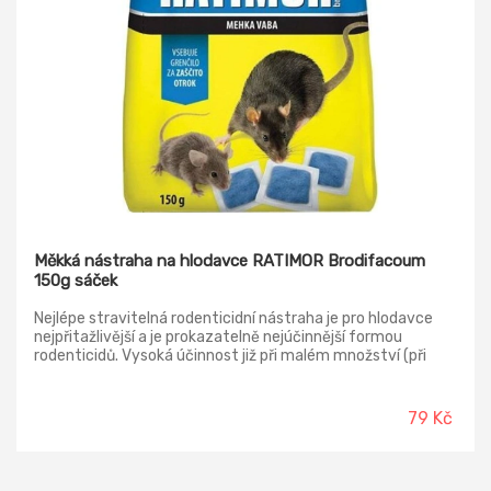
Měkká nástraha na hlodavce RATIMOR Brodifacoum
150g sáček
Nejlépe stravitelná rodenticidní nástraha je pro hlodavce
nejpřitažlivější a je prokazatelně nejúčinnější formou
rodenticidů. Vysoká účinnost již při malém množství (při
jediné konzumaci). díky dodaným olejům a tukům zůstává
měkká návnada Ratimor Brodifacoum dlouhodobě
šťavnatá. Dodané stabilizátory zabraňují oxidaci. Je účinná i
79 Kč
tam, kde mají hlodavci dostatek jiné přirozené potravy.
Zpožděný účinek, který dodatečně zvyšuje účinnost
nástrahy. Obsahuje hořký averzivní prostředek.