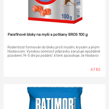
Parafínové bloky na myši a potkany BROS 100 g
Rodenticid formován do bloku proti myším, krysám a jiným
hlodavcům. Vysokou účinnost přípravku zaručuje opožděné
působení /4-5 dní po podání/, které způsobuje, že hlodavci
nespojují podání přípravku s úmrtností jiných jedinců.
Přípravek nutno aplikovat v místech výskytu hlodavců, v
blízkosti jejich skrýší. Přípravek je nutno doplňovat tak
67 Kč
dlouho, dokud bude odebírán, jinak nedojde k vyhubení všech
jedinců.