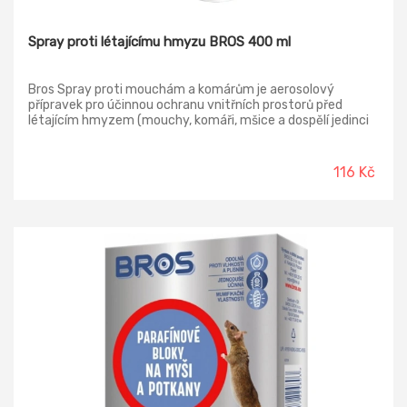
Spray proti létajícímu hmyzu BROS 400 ml
Bros Spray proti mouchám a komárům je aerosolový
přípravek pro účinnou ochranu vnitřních prostorů před
létajícím hmyzem (mouchy, komáři, mšice a dospělí jedinci
mola šatního). Okamžitý účinek.
116 Kč