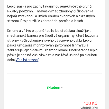
Lepicí páska pro zachytávání housenek (včetně druhů
Píďalky podzimní, Tmavoskvrnáč zhoubný či Šípověnka
hojná), mravenců a jiných škůdců ovocných a okrasných
stromů. Pro použití v zahradách, parcích a lesích.
Kmeny a větve olepené touto lepicí páskou slouží jako
mechanická bariéra pro škodlivé organismy, které lezou na
stromy kvůli dokončení svého vývojového cyklu. Lepicí
páska umožňuje monitorování přítomnosti hmyzu a
zabraňuje jejich dalšímu rozmnožování. Oboustranná lepicí
páska je odolná vůči vlhkosti a zůstává účinná po dlouhou
dobu.
Více informací
Skladem
-
100 Kč
včetně DPH