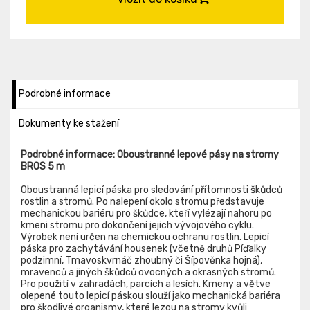
Podrobné informace
Dokumenty ke stažení
Podrobné informace: Oboustranné lepové pásy na stromy
BROS 5 m
Oboustranná lepicí páska pro sledování přítomnosti škůdců
rostlin a stromů. Po nalepení okolo stromu představuje
mechanickou bariéru pro škůdce, kteří vylézají nahoru po
kmeni stromu pro dokončení jejich vývojového cyklu.
Výrobek není určen na chemickou ochranu rostlin. Lepicí
páska pro zachytávání housenek (včetně druhů Píďalky
podzimní, Tmavoskvrnáč zhoubný či Šípověnka hojná),
mravenců a jiných škůdců ovocných a okrasných stromů.
Pro použití v zahradách, parcích a lesích. Kmeny a větve
olepené touto lepicí páskou slouží jako mechanická bariéra
pro škodlivé organismy, které lezou na stromy kvůli