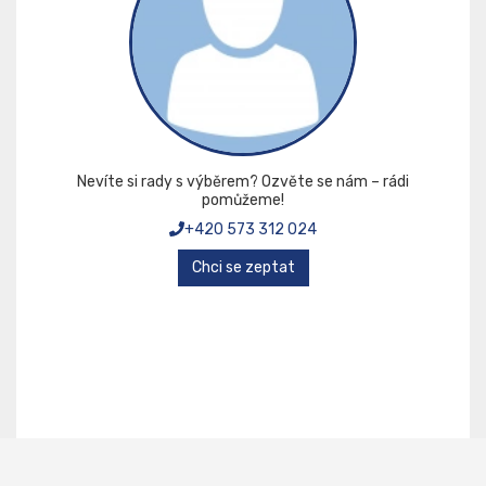
Nevíte si rady s výběrem? Ozvěte se nám – rádi
pomůžeme!
+420 573 312 024
Chci se zeptat