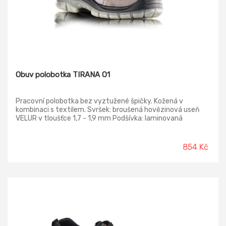
Obuv polobotka TIRANA O1
Pracovní polobotka bez vyztužené špičky. Kožená v
kombinaci s textilem. Svršek: broušená hovězinová useň
VELUR v tloušťce 1,7 - 1,9 mm Podšívka: laminovaná
prodyšná textilie MESH Vkládací stélka: HI-POLY -
anatomicky tvarovaná s lehčené polyuretanové pěny
potažená textílií MESH, antistatická Podešev : PU/PU -
854 Kč
transparentní - odolná proti palivovým olejům, antistatická,
protiskluzná, dvousložkový nástřik Norma: ČSN EN ISO
20347:2012 Provedení: O1 FO SRC - bez ocelové tužinky