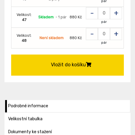
pár
-
+
Velikost:
Skladem
- 1 pár
880 Kč
47
pár
-
+
Velikost:
Není skladem
880 Kč
48
pár
Vložit do košíku
Podrobné informace
Velikostní tabulka
Dokumenty ke stažení