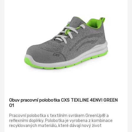
Obuv pracovní polobotka CXS TEXLINE 4ENVI GREEN
O1
Pracovní polobotka s textilním svrškem GreenUp® a
reflexními doplňky. Polobotka je vyrobena z kombinace
recyklovaných materiálů, které dávají nový život
plastovým lahvím. Na výrobu jednoho kusu obuvi bylo