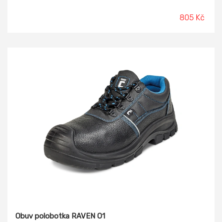
využito 20 kusů PET lahví. Obuv je kompletně metal free
(bez kovových částí). Materiál: GreenUp® textilní svršek z
805 Kč
recyklovaného polyesteru pratelného do 30 °C, přední část
zesílena mikrovláknem, prodyšná mesh podšívka z
recyklovaného polyesterového vlákna, vnitřní zesílení paty
mikrovláknem. Podešev: PU - PU, protiskluzová,
olejivzdorná, antistatická.
Obuv polobotka RAVEN O1