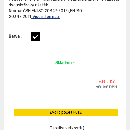
dvousložkový nástřik
Norma:
ČSN EN ISO 20347:2012 (EN ISO
20347:2011)
Více informací
Barva
:
Skladem
-
880 Kč
včetně DPH
Zvolit počet kusů
Tabulka velikosti