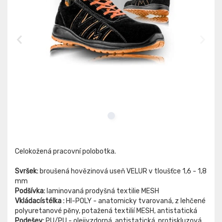
Celokožená pracovní polobotka.
Svršek:
broušená hovězinová useň VELUR v tloušťce 1,6 - 1,8
mm
Podšívka:
laminovaná prodyšná textilie MESH
Vkládacístélka :
Hl-POLY - anatomicky tvarovaná, z lehčené
polyuretanové pěny, potažená textilií MESH, antistatická
Podešev:
PU/PU - olejivzdorná, antistatická, protiskluzová,