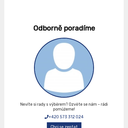
Odborně poradíme
Nevíte si rady s výběrem? Ozvěte se nám – rádi
pomůžeme!
+420 573 312 024
Chci se zeptat