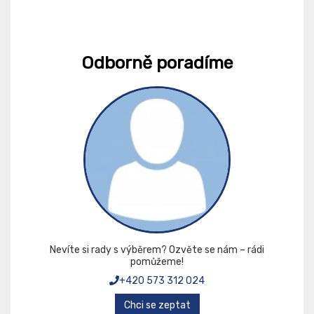
Odborně poradíme
Nevíte si rady s výběrem? Ozvěte se nám – rádi
pomůžeme!
+420 573 312 024
Chci se zeptat