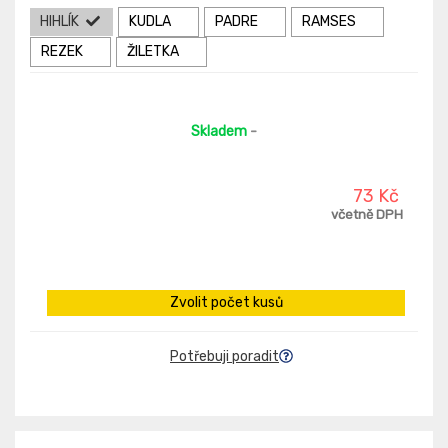
HIHLÍK
KUDLA
PADRE
RAMSES
REZEK
ŽILETKA
Skladem
-
73 Kč
včetně DPH
Zvolit počet kusů
Potřebuji poradit