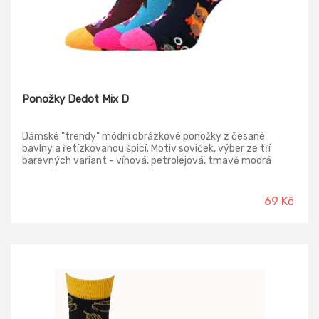
Ponožky Dedot Mix D
Dámské "trendy" módní obrázkové ponožky z česané
bavlny a řetízkovanou špicí. Motiv soviček, výber ze tří
barevných variant - vínová, petrolejová, tmavě modrá
69 Kč