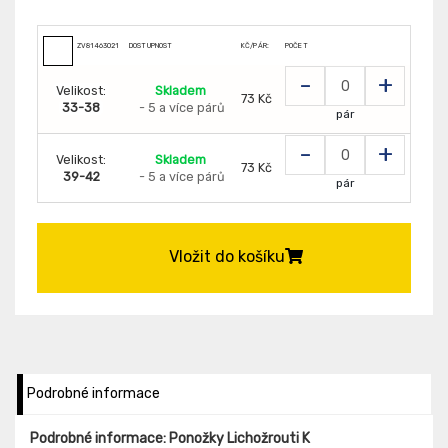
ZV81463021
DOSTUPNOST
KČ/PÁR:
POČET
-
+
Velikost:
Skladem
73 Kč
33-38
- 5 a více párů
pár
-
+
Velikost:
Skladem
73 Kč
39-42
- 5 a více párů
pár
Vložit do košíku
Podrobné informace
Podrobné informace: Ponožky Lichožrouti K