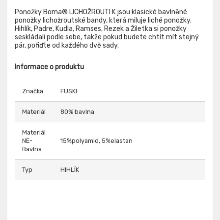
Ponožky Boma® LICHOŽROUTI K jsou klasické bavlněné
ponožky lichožroutské bandy, která miluje liché ponožky.
Hihlík, Padre, Kudla, Ramses, Rezek a Žiletka si ponožky
seskládali podle sebe, takže pokud budete chtít mít stejný
pár, pořiďte od každého dvě sady.
Informace o produktu
Značka
FUSKI
Materiál
80% bavlna
Materiál
NE-
15%polyamid, 5%elastan
Bavlna
Typ
HIHLÍK