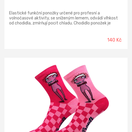
Elastické funkční ponožky určené pro profesní a
volnočasové aktivity, se sníženým lemem, odvádí vlhkost
od chodidla, zmírňují pocit chladu. Chodidlo ponožek je
tvořeno z froté (plyšového) úpletu a zabezpečí měkký
došlap a vyšší komfort. Balení obsahuje 3 páry ponožek.
Materiálové složení: 76 % bavlna 21 % polyester 2 % elastan
140 Kč
1 % nylon