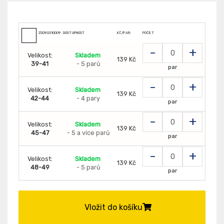
ZS0903100090
DOSTUPNOST
KČ/PAR:
POČET
-
+
Velikost:
Skladem
139 Kč
39-41
- 5 parů
par
-
+
Velikost:
Skladem
139 Kč
42-44
- 4 pary
par
-
+
Velikost:
Skladem
139 Kč
45-47
- 5 a více parů
par
-
+
Velikost:
Skladem
139 Kč
48-49
- 5 parů
par
Vložit do košíku