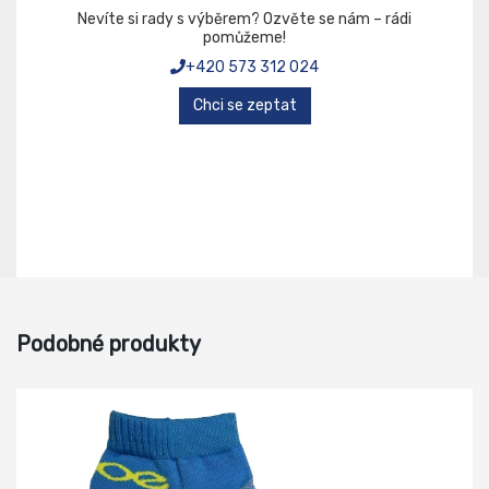
Nevíte si rady s výběrem? Ozvěte se nám – rádi
pomůžeme!
+420 573 312 024
Chci se zeptat
Podobné produkty