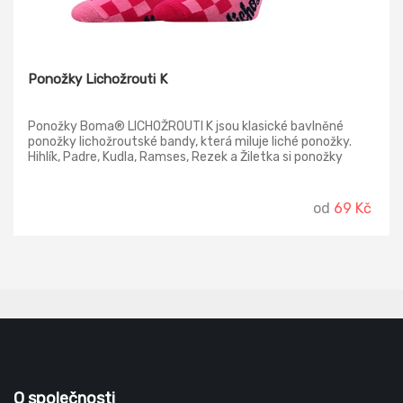
Ponožky Lichožrouti K
Ponožky Boma® LICHOŽROUTI K jsou klasické bavlněné
ponožky lichožroutské bandy, která miluje liché ponožky.
Hihlík, Padre, Kudla, Ramses, Rezek a Žiletka si ponožky
seskládali podle sebe, takže pokud budete chtít mít stejný
pár, pořiďte od každého dvě sady.
od
69 Kč
O společnosti