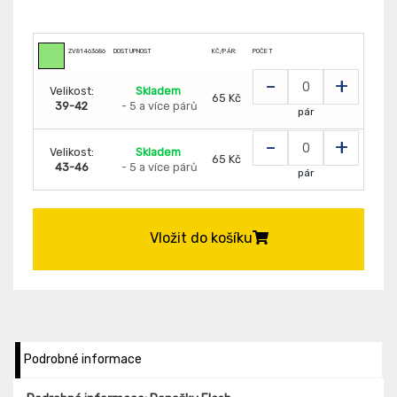
ZV81463686
DOSTUPNOST
KČ/PÁR:
POČET
-
+
Velikost:
Skladem
65 Kč
39-42
- 5 a více párů
pár
-
+
Velikost:
Skladem
65 Kč
43-46
- 5 a více párů
pár
Vložit do košíku
Podrobné informace