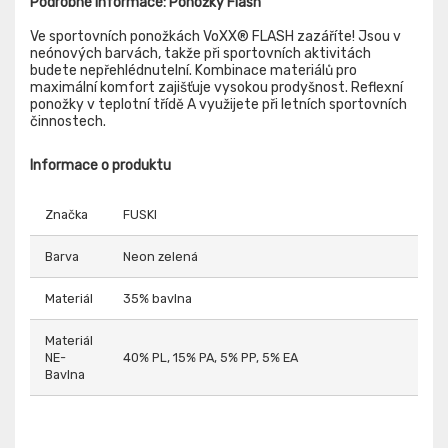
Podrobné informace: Ponožky Flash
Ve sportovních ponožkách VoXX® FLASH zazáříte! Jsou v
neónových barvách, takže při sportovních aktivitách
budete nepřehlédnutelní. Kombinace materiálů pro
maximální komfort zajišťuje vysokou prodyšnost. Reflexní
ponožky v teplotní třídě A využijete při letních sportovních
činnostech.
Informace o produktu
Značka
FUSKI
Barva
Neon zelená
Materiál
35% bavlna
Materiál
NE-
40% PL, 15% PA, 5% PP, 5% EA
Bavlna