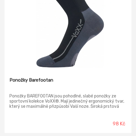
Ponožky Barefootan
Ponožky BAREFOOTAN jsou pohodlné, slabé ponožky ze
sportovní kolekce VoXX®. Mají jedinečný ergonomický tvar,
který se maximálně přizpůsobí Vaší noze. Široká prstová
část a anatomické tvarování na levou a pravou nohu
předurčují ponožky pro nošení v barefootové obuvi! Špička
ponožky je uzavřena náročnějším řetízkováním, díky
98 Kč
kterému je spoj dokonale hladký a nehrozí, že ponožka bude
tlačit. Dámské a pánské ponožky jsou v teplotní třídě A,