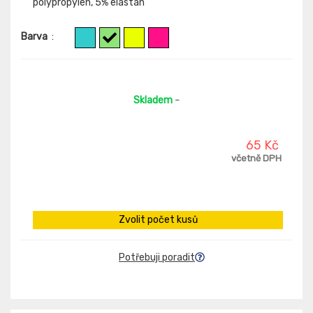
polypropylen, 5% elastan
Barva
:
Skladem
-
65 Kč
včetně DPH
Zvolit počet kusů
Potřebuji poradit