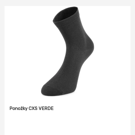
tyto tenké ponožky můžete nosit po celý den v teplotách
od +10°C do +35°C.
Ponožky CXS VERDE