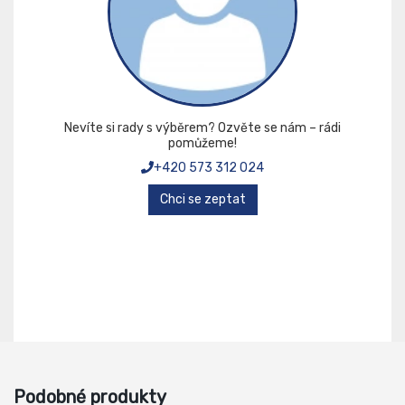
Nevíte si rady s výběrem? Ozvěte se nám – rádi
pomůžeme!
+420 573 312 024
Chci se zeptat
Podobné produkty