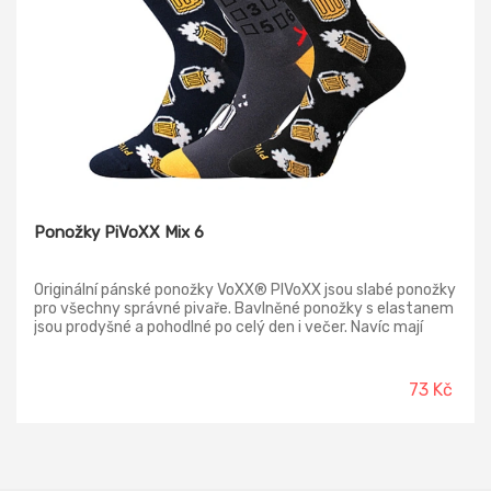
Ponožky PiVoXX Mix 6
Originální pánské ponožky VoXX® PIVoXX jsou slabé ponožky
pro všechny správné pivaře. Bavlněné ponožky s elastanem
jsou prodyšné a pohodlné po celý den i večer. Navíc mají
ochranu ionty stříbra v materiálu silproX®, které působí
antibakteriálně a nedochází tak k tvorbě zápachu. Tenké
ponožky jsou vhodné na celodenní nošení, ideálně do letních
73 Kč
zahrádek, restaurací a hospůdek, kde budete za tento
módní doplněk po zásluze pochváleni. V teplotní třídě A jsou
ponožky dostupné v nadměrné velikosti.