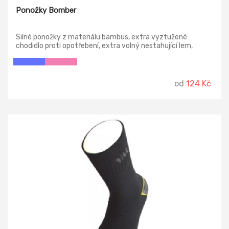
Ponožky Bomber
Silné ponožky z materiálu bambus, extra vyztužené
chodidlo proti opotřebení, extra volný nestahující lem,
přirozená antibakteriální ochrana, teplotní třída: B
od
124 Kč