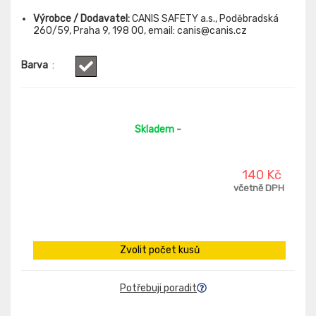
Výrobce / Dodavatel:
CANIS SAFETY a.s., Poděbradská
260/59, Praha 9, 198 00, email: canis@canis.cz
Barva
:
Skladem
-
140 Kč
včetně DPH
Zvolit počet kusů
Potřebuji poradit