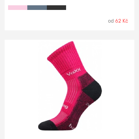
od
62 Kč