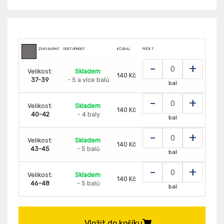
ZV81463967
DOSTUPNOST
KČ/BAL:
POČET
-
+
Velikost:
Skladem
140 Kč
37-39
- 5 a více balů
bal
-
+
Velikost:
Skladem
140 Kč
40-42
- 4 baly
bal
-
+
Velikost:
Skladem
140 Kč
43-45
- 5 balů
bal
-
+
Velikost:
Skladem
140 Kč
46-48
- 5 balů
bal
Vložit do košíku