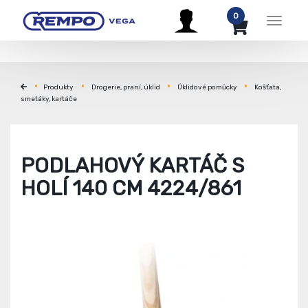
0
Menu
Produkty
Drogerie, praní, úklid
Úklidové pomůcky
Košťata,
smetáky, kartáče
PODLAHOVÝ KARTÁČ S
HOLÍ 140 CM 4224/861