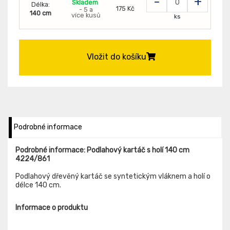
-
+
Skladem
Délka:
175 Kč
- 5 a
140 cm
více kusů
ks
Vložit do košíku
Podrobné informace
Podrobné informace: Podlahový kartáč s holí 140 cm
4224/861
Podlahový dřevěný kartáč se syntetickým vláknem a holí o
délce 140 cm.
Informace o produktu