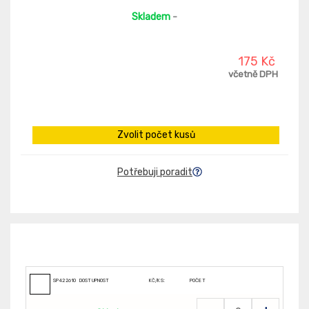
Skladem
-
175 Kč
včetně DPH
Zvolit počet kusů
Potřebuji poradit
SP4226109000
DOSTUPNOST
KČ/KS:
POČET