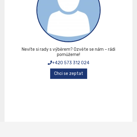
Nevíte si rady s výběrem? Ozvěte se nám – rádi
pomůžeme!
+420 573 312 024
Chci se zeptat