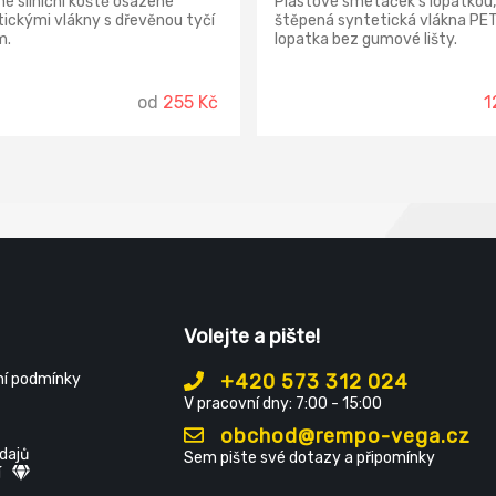
é silniční koště osazené
Plastové smetáček s lopatkou,
ickými vlákny s dřevěnou tyčí
štěpená syntetická vlákna PET
m.
lopatka bez gumové lišty.
od
255 Kč
1
Volejte a pište!
í podmínky
+420 573 312 024
V pracovní dny: 7:00 - 15:00
obchod@rempo-vega.cz
dajů
Sem pište své dotazy a připomínky
í