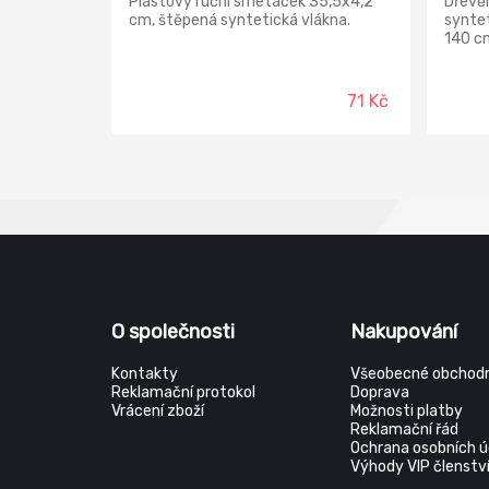
Plastový ruční smetáček 35,5x4,2
Dřevěn
cm, štěpená syntetická vlákna.
syntet
140 c
71 Kč
O společnosti
Nakupování
Kontakty
Všeobecné obchodn
Reklamační protokol
Doprava
Vrácení zboží
Možnosti platby
Reklamační řád
Ochrana osobních ú
Výhody VIP členstv