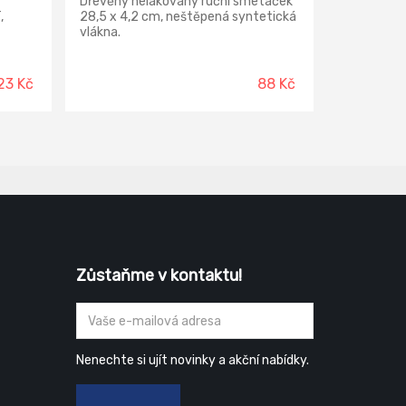
Dřevěný nelakovaný ruční smetáček
,
28,5 x 4,2 cm, neštěpená syntetická
vlákna.
23 Kč
88 Kč
Zůstaňme v kontaktu!
Nenechte si ujít novinky a akční nabídky.