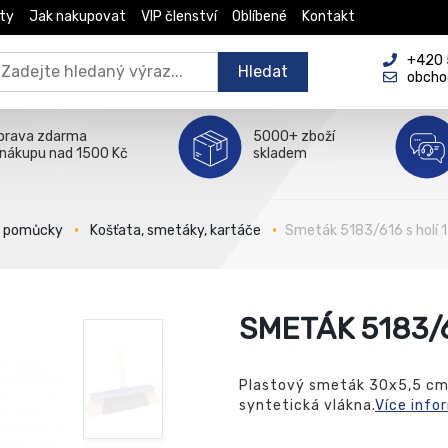
ty
Jak nakupovat
VIP členství
Oblíbené
Kontakt
+420 5
Hledat
obcho
prava zdarma
5000+ zboží
 nákupu nad 1500 Kč
skladem
é pomůcky
Košťata, smetáky, kartáče
Smeták 5183/616 s holí 
SMETÁK 5183/6
Plastový smeták 30x5,5 cm 
syntetická vlákna.
Více info