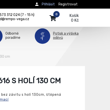
Přihlásit
Registrovat
0
73 312 024 (7 - 15 h)
Košík
d@rempo-vega.cz
0 Kč
Odborně
Potisk a výšivka
poradíme
oděvů
130 cm
16 S HOLÍ 130 CM
bez závitu s holí 130cm, štěpená
rmací