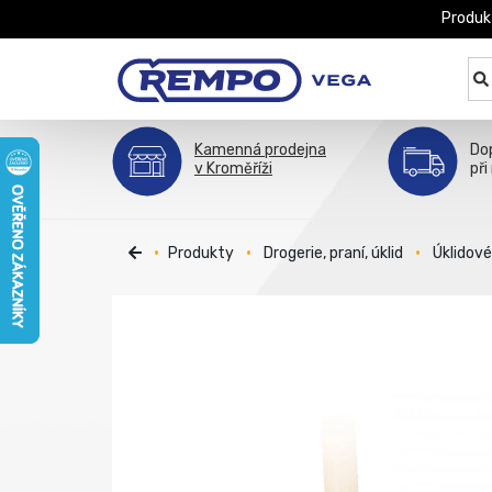
Produk
Kamenná prodejna
Do
v Kroměříži
při
Produkty
Drogerie, praní, úklid
Úklidov