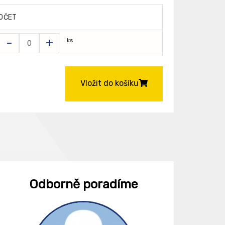
OČET
-
+
ks
Vložit do košíku
Odborně poradíme