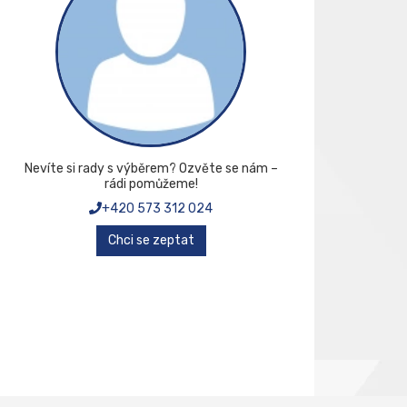
Nevíte si rady s výběrem? Ozvěte se nám –
rádi pomůžeme!
+420 573 312 024
Chci se zeptat