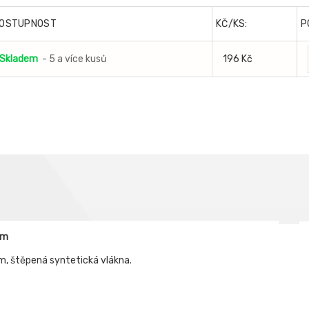
OSTUPNOST
KČ/KS:
P
Skladem
- 5 a více kusů
196 Kč
cm
m, štěpená syntetická vlákna.