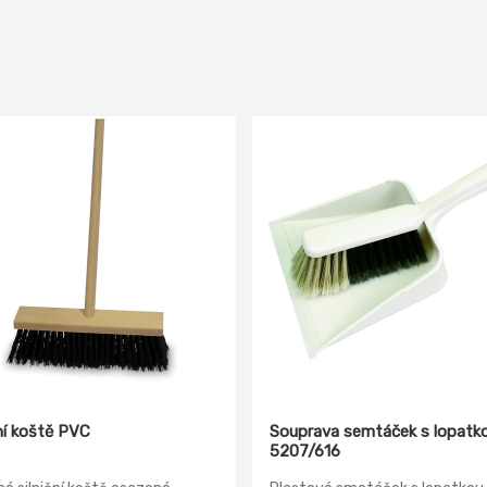
ční koště PVC
Souprava semtáček s lopatk
5207/616