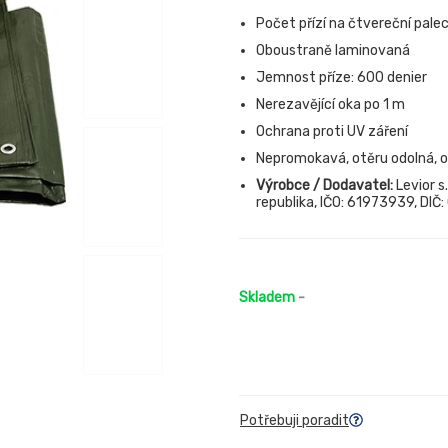
Počet přízí na čtvereční palec
Oboustraně laminovaná
Jemnost příze: 600 denier
Nerezavějící oka po 1 m
Ochrana proti UV záření
Nepromokavá, otěru odolná, od
Výrobce / Dodavatel:
Levior s
republika, IČO: 61973939, DIČ
Skladem
-
Potřebuji poradit