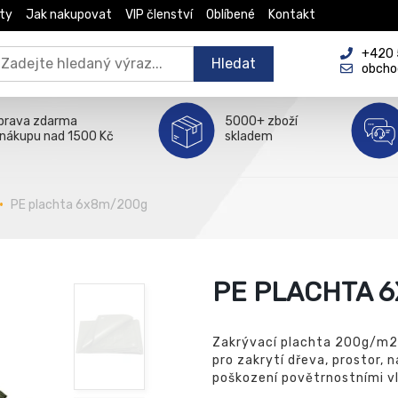
ty
Jak nakupovat
VIP členství
Oblíbené
Kontakt
+420 5
Hledat
obcho
prava zdarma
5000+ zboží
 nákupu nad 1500 Kč
skladem
PE plachta 6x8m/200g
PE PLACHTA 
Zakrývací plachta 200g/m2 -
pro zakrytí dřeva, prostor, n
poškození povětrnostními vl