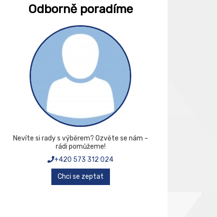
Odborně poradíme
Nevíte si rady s výběrem? Ozvěte se nám –
rádi pomůžeme!
+420 573 312 024
Chci se zeptat