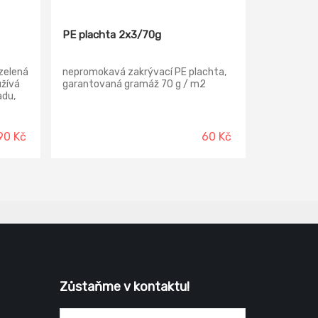
PE plachta 2x3/70g
zelená
nepromokavá zakrývací PE plachta,
užívá
garantovaná gramáž 70 g / m2
adu,
ní
.
90 Kč
60 Kč
Zůstaňme v kontaktu!