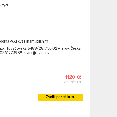
: 7x7
olná vůči kyselinám, plísním
.r.o., Tovačovská 3488/28, 750 02 Přerov, Česká
: CZ61973939, levior@levior.cz
1120 Kč
včetně DPH
Zvolit počet kusů