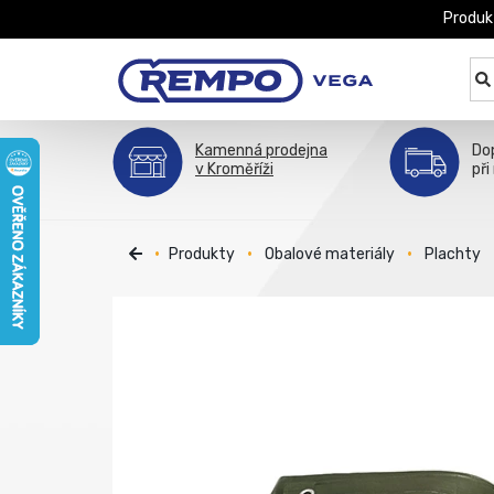
Produk
Kamenná prodejna
Do
v Kroměříži
při
Produkty
Obalové materiály
Plachty