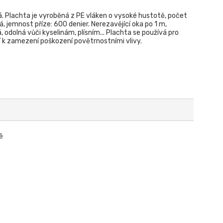
. Plachta je vyroběná z PE vláken o vysoké hustotě, počet
, jemnost příze: 600 denier. Nerezavějící oka po 1 m,
 odolná vůči kyselinám, plísním... Plachta se používá pro
ití k zamezení poškození povětrnostními vlivy.
ě