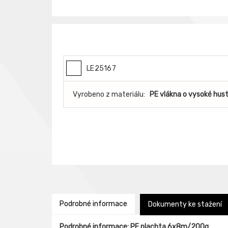
LE25167
Vyrobeno z materiálu:
PE vlákna o vysoké hus
Podrobné informace
Dokumenty ke stažení
Podrobné informace: PE plachta 6x8m/200g