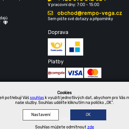
V pracovní dny: 7:00 - 15:00
obchod@rempo-vega.cz
dajů
Sem pište své dotazy a připomínky
í
Doprava
Platby
Cookies
ři potřebují Váš
souhlas
k využití jednotlivých dat, abychom pro Vás 
naše služby. Souhlas udělíte kliknutím na políčko „OK“.
Nastavení
OK
© 2019 Kurka Koncern
Souhlas můžete odmítnout
zde