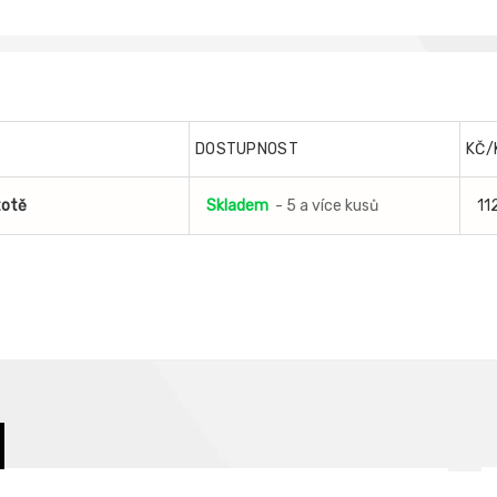
DOSTUPNOST
KČ/
totě
Skladem
- 5 a více kusů
11