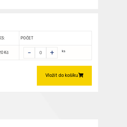
KS:
POČET
-
+
ks
20 Kč
Vložit do košíku