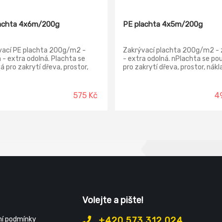
achta 4x6m/200g
PE plachta 4x5m/200g
vací PE plachta 200g/m2 -
Zakrývací plachta 200g/m2 - 
 - extra odolná. Plachta se
- extra odolná. nPlachta se po
á pro zakrytí dřeva, prostor,
pro zakrytí dřeva, prostor, nákl
u, slámy, a další použití k
slámy, a další použití k zameze
ení poškození povětrnostními
poškození povětrnostními vlivy
575 Kč
4
Volejte a pište!
í podmínky
+420 573 312 024