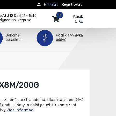
Přihlásit
Registrovat
0
73 312 024 (7 - 15 h)
Košík
d@rempo-vega.cz
0 Kč
Odborně
Potisk a výšivka
poradíme
oděvů
6X8M/200G
 zelená - extra odolná. Plachta se používá
ákladu, slámy, a další použití k zamezení
ivy.
Více informací