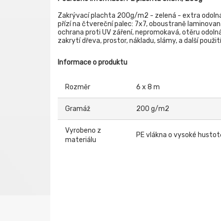
Zakrývací plachta 200g/m2 - zelená - extra odolná
přízí na čtvereční palec: 7x7, oboustraně laminovaná
ochrana proti UV záření, nepromokavá, otěru odolná,
zakrytí dřeva, prostor, nákladu, slámy, a další použ
Informace o produktu
Rozměr
6 x 8 m
Gramáž
200 g/m2
Vyrobeno z
PE vlákna o vysoké hustot
materiálu