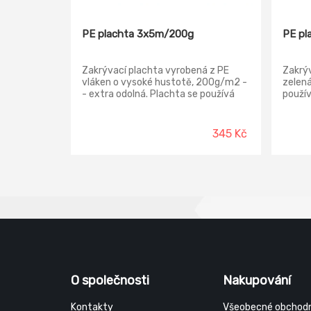
PE plachta 3x5m/200g
PE pl
Zakrývací plachta vyrobená z PE
Zakrý
vláken o vysoké hustotě, 200g/m2 -
zelená
- extra odolná. Plachta se používá
použív
pro zakrytí dřeva, prostor, nákladu,
náklad
slámy, a další použití k zamezení
zamez
poškození povětrnostními vlivy.
vlivy.
345 Kč
O společnosti
Nakupování
Kontakty
Všeobecné obchodn