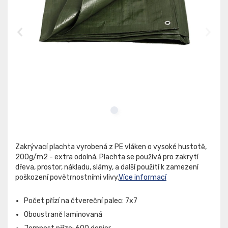
Zakrývací plachta vyrobená z PE vláken o vysoké hustotě,
200g/m2 - extra odolná. Plachta se používá pro zakrytí
dřeva, prostor, nákladu, slámy, a další použití k zamezení
poškození povětrnostními vlivy.
Více informací
Počet přízí na čtvereční palec: 7x7
Oboustraně laminovaná