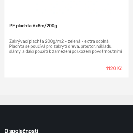
PE plachta 6x8m/200g
Zakrývací plachta 200g/m2 - zelená - extra odolná.
Plachta se používá pro zakrytí dřeva, prostor, nákladu,
slámy, a další použití k zamezení poškození povětrnostními
vlivy.
1120 Kč
O společnosti