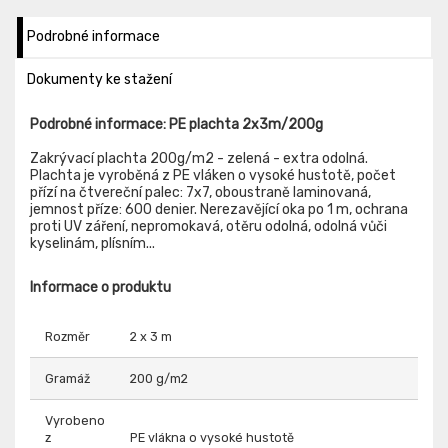
Podrobné informace
Dokumenty ke stažení
Podrobné informace: PE plachta 2x3m/200g
Zakrývací plachta 200g/m2 - zelená - extra odolná.
Plachta je vyroběná z PE vláken o vysoké hustotě, počet
přízí na čtvereční palec: 7x7, oboustraně laminovaná,
jemnost příze: 600 denier. Nerezavějící oka po 1 m, ochrana
proti UV záření, nepromokavá, otěru odolná, odolná vůči
kyselinám, plísním...
Informace o produktu
Rozměr
2 x 3 m
Gramáž
200 g/m2
Vyrobeno
z
PE vlákna o vysoké hustotě