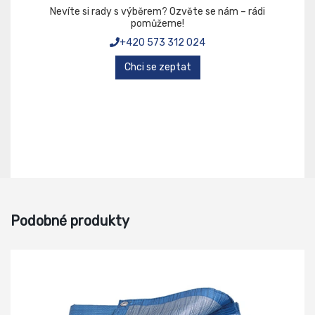
Nevíte si rady s výběrem? Ozvěte se nám – rádi
pomůžeme!
+420 573 312 024
Chci se zeptat
Podobné produkty