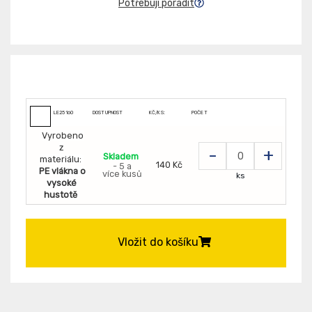
Potřebuji poradit
LE25160
DOSTUPNOST
KČ/KS:
POČET
Vyrobeno
z
-
+
Skladem
materiálu:
140 Kč
- 5 a
PE vlákna o
více kusů
ks
vysoké
hustotě
Vložit do košíku