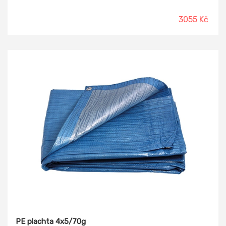
proti UV záření, nepromokavá, otěru odolná, odolná vůči
kyselinám, plísním... Plachta se používá pro zakrytí dřeva,
3055 Kč
prostor, nákladu, slámy, a další použití k zamezení poškození
povětrnostními vlivy.
PE plachta 4x5/70g