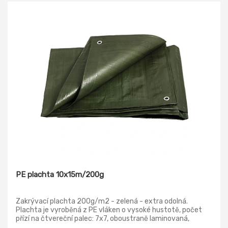
PE plachta 10x15m/200g
Zakrývací plachta 200g/m2 - zelená - extra odolná.
Plachta je vyroběná z PE vláken o vysoké hustotě, počet
přízí na čtvereční palec: 7x7, oboustraně laminovaná,
jemnost příze: 600 denier. Nerezavějící oka po 1 m, ochrana