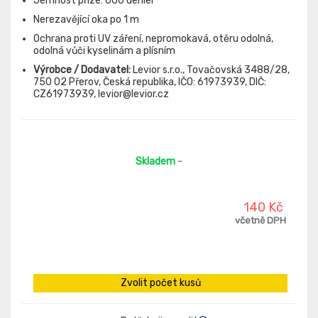
Jemnost příze: 600 denier
Nerezavějící oka po 1 m
Ochrana proti UV záření, nepromokavá, otěru odolná,
odolná vůči kyselinám a plísním
Výrobce / Dodavatel:
Levior s.r.o., Tovačovská 3488/28,
750 02 Přerov, Česká republika, IČO: 61973939, DIČ:
CZ61973939, levior@levior.cz
Skladem
-
140 Kč
včetně DPH
Zvolit počet kusů