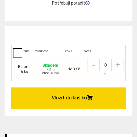
Potřebuji poradit
711301
DOSTUPNOST
KČ/KS:
POČET
-
+
Skladem
Balení:
160 Kč
- 5 a
6 ks
více kusů
ks
Vložit do košíku