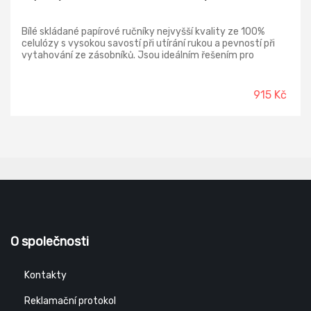
Bílé skládané papírové ručníky nejvyšší kvality ze 100%
celulózy s vysokou savostí při utírání rukou a pevností při
vytahování ze zásobníků. Jsou ideálním řešením pro
snadnou a zároveň spolehlivou hygienu rukou. Zvyšují
úroveň a kvalitu hygieny utírání vašich rukou a lze je použít i
při manipulaci s potravinami. Jedná se o jednorázové
915 Kč
ručníky, které jsou dvouvrstvé a skládané do V.
O společnosti
Kontakty
Reklamační protokol