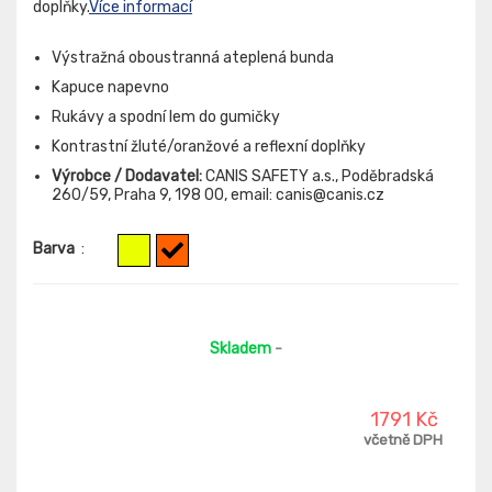
doplňky.
Více informací
Výstražná oboustranná ateplená bunda
Kapuce napevno
Rukávy a spodní lem do gumičky
Kontrastní žluté/oranžové a reflexní doplňky
Výrobce / Dodavatel:
CANIS SAFETY a.s., Poděbradská
260/59, Praha 9, 198 00, email: canis@canis.cz
Barva
:
Skladem
-
1791 Kč
včetně DPH