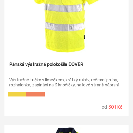
Pánská výstražná polokošile DOVER
Výstražné tričko s límečkem, krátký rukáv, reflexní pruhy,
rozhalenka, zapínání na 3 knoflíčky, na levé straně náprsní
kapsička, s úpravou Wicking Finish pro rychlé a rovnoměrné
schnutí.
od
301 Kč