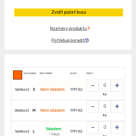
Zvolit počet kusů
Rozměry produktu
Potřebuji poradit
ZV81463066
DOSTUPNOST
KČ/KS:
POČET
-
+
Velikost:
S
Není skladem
1791 Kč
ks
-
+
Velikost:
M
Není skladem
1791 Kč
ks
-
+
Skladem
Velikost:
L
1791 Kč
- 1 kus
ks