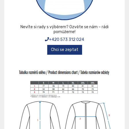
Nevíte si rady s výběrem? Ozvěte se nám – rádi
pomůžeme!
+420 573 312 024
Chci se zeptat