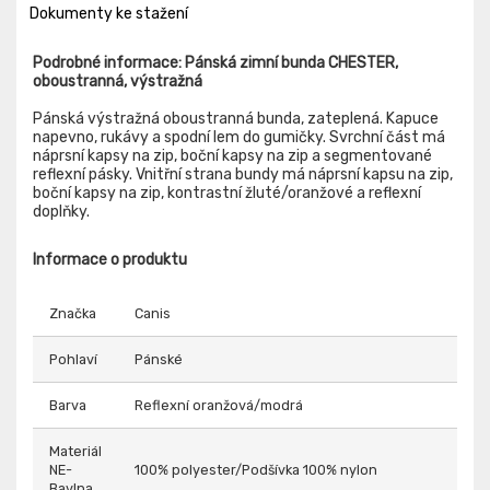
Dokumenty ke stažení
Podrobné informace: Pánská zimní bunda CHESTER,
oboustranná, výstražná
Pánská výstražná oboustranná bunda, zateplená. Kapuce
napevno, rukávy a spodní lem do gumičky. Svrchní část má
náprsní kapsy na zip, boční kapsy na zip a segmentované
reflexní pásky. Vnitřní strana bundy má náprsní kapsu na zip,
boční kapsy na zip, kontrastní žluté/oranžové a reflexní
doplňky.
Informace o produktu
Značka
Canis
Pohlaví
Pánské
Barva
Reflexní oranžová/modrá
Materiál
NE-
100% polyester/Podšívka 100% nylon
Bavlna