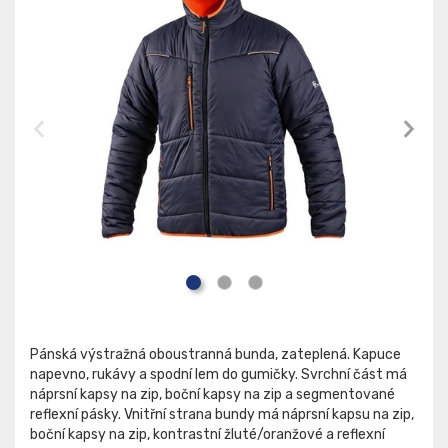
Pánská výstražná oboustranná bunda, zateplená. Kapuce
napevno, rukávy a spodní lem do gumičky. Svrchní část má
náprsní kapsy na zip, boční kapsy na zip a segmentované
reflexní pásky. Vnitřní strana bundy má náprsní kapsu na zip,
boční kapsy na zip, kontrastní žluté/oranžové a reflexní