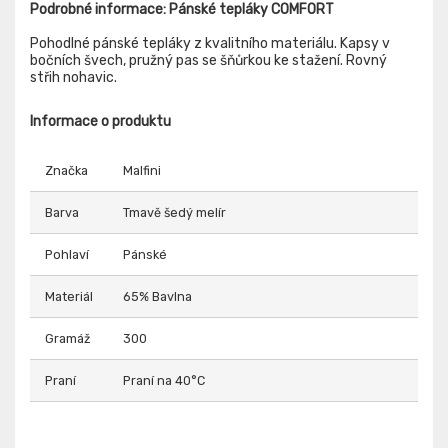
Podrobné informace: Pánské tepláky COMFORT
Pohodlné pánské tepláky z kvalitního materiálu. Kapsy v
bočních švech, pružný pas se šňůrkou ke stažení. Rovný
střih nohavic.
Informace o produktu
Značka
Malfini
Barva
Tmavě šedý melír
Pohlaví
Pánské
Materiál
65% Bavlna
Gramáž
300
Praní
Praní na 40°C