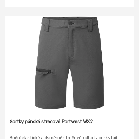
Šortky pánské strečové Portwest WX2
Boční elastické a 4směrně strečové kalhoty poskytují