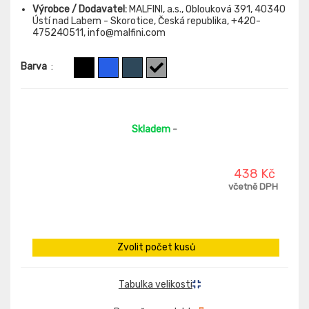
Výrobce / Dodavatel:
MALFINI, a.s., Oblouková 391, 40340
Ústí nad Labem - Skorotice, Česká republika, +420-
475240511, info@malfini.com
Barva
:
Skladem
-
438 Kč
včetně DPH
Zvolit počet kusů
Tabulka velikosti