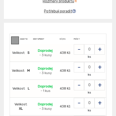
Rozměry produktu
Potřebuji poradit
AD60712
DOSTUPNOST
KČ/KS:
POČET
-
+
Doprodej
Velikost:
S
438 Kč
- 3 kusy
ks
-
+
Doprodej
Velikost:
M
438 Kč
- 3 kusy
ks
-
+
Doprodej
Velikost:
L
438 Kč
- 1 kus
ks
-
+
Velikost:
Doprodej
438 Kč
XL
- 3 kusy
ks