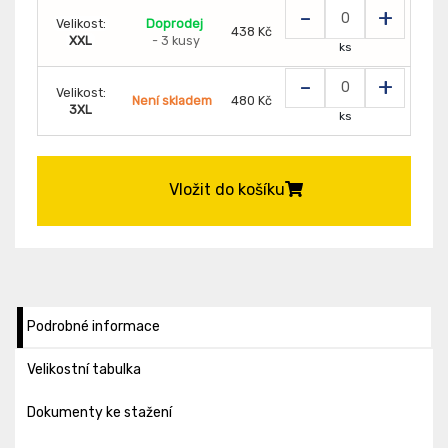
-
+
Velikost:
Doprodej
438 Kč
XXL
- 3 kusy
ks
-
+
Velikost:
Není skladem
480 Kč
3XL
ks
Vložit do košíku
Podrobné informace
Velikostní tabulka
Dokumenty ke stažení