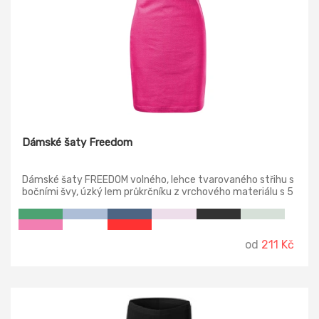
Dámské šaty Freedom
Dámské šaty FREEDOM volného, lehce tvarovaného střihu s
bočními švy, úzký lem průkrčníku z vrchového materiálu s 5
% elastanu, zpevňující páska od ramene k rameni, ohrnuté
rukávy zachycené ve 4 bodech šitím.
od
211 Kč