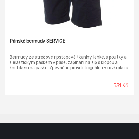
Pánské bermudy SERVICE
Bermudy ze strečové ripstopové tkaniny, lehké, s poutky a
s elastickým páskem v pase, zapínání na zip s klopou a
knoflíkem na pásku. Zpevněné prošití trojjehlou v rozkroku a
na vnitřní straně nohavice, prošití na boku dvojjehlou. Přední
kapsy klasického střihu, kapsička na mince v pravé kapse při
nošení a boční kapsa na svinovací metr. Levá postranní
531 Kč
kapsa s uzavírací klopou LOCK SYSTEM. Dvě zadní kapsy, z
nichž jedna s klopou na suchý zip.