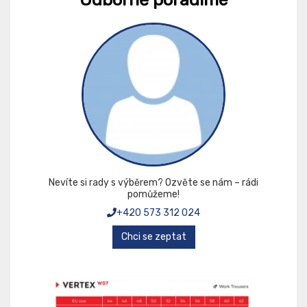
Nevíte si rady s výběrem? Ozvěte se nám – rádi
pomůžeme!
+420 573 312 024
Chci se zeptat