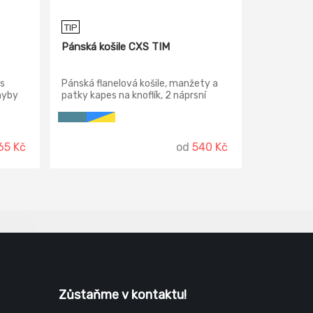
TIP
Pánská košile CXS TIM
 s
Pánská flanelová košile, manžety a
hyby
patky kapes na knoflík, 2 náprsní
ový
kapsy, bez zateplení.
gou,
é
1
65 Kč
od
540 Kč
eriálu.
Zůstaňme v kontaktu!