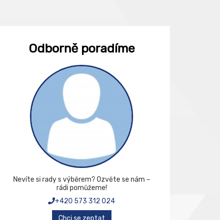
Odborně poradíme
Nevíte si rady s výběrem? Ozvěte se nám –
rádi pomůžeme!
+420 573 312 024
Chci se zeptat