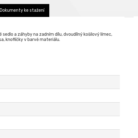
Dokumenty ke stažení
té sedlo a záhyby na zadním dílu, dvoudílný košilový límec,
a, knoflíčky v barvě materiálu.