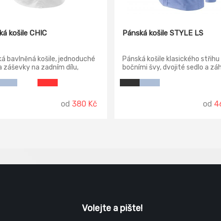
á košile CHIC
Pánská košile STYLE LS
á bavlněná košile, jednoduché
Pánská košile klasického střihu
a záševky na zadním dílu,
bočními švy, dvojité sedlo a zá
 záševky, oblast hrudníku
na zadním dílu, dvoudílný košil
a řasením, dvoudílný košilový
límec, přední kraje začištěny lé
s rozhalenkou, přední kraje
nakládaná náprsní kapsa, dlouh
ěny légou, knoflíčky v barvě
rukávy s kulatou manžetou na 
od
380 Kč
od
4
álu (1 náhradní navíc),
knoflíček, knoflíčky v barvě mat
aný dolní kraj.
Volejte a pište!