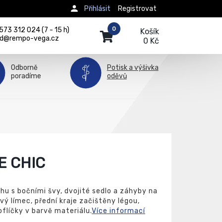
Přihlásit
Registrovat
0
73 312 024 (7 - 15 h)
Košík
d@rempo-vega.cz
0 Kč
Odborně
Potisk a výšivka
poradíme
oděvů
E CHIC
ihu s bočními švy, dvojité sedlo a záhyby na
ový límec, přední kraje začištěny légou,
flíčky v barvě materiálu.
Více informací