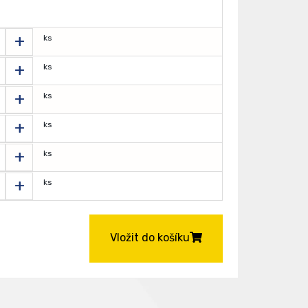
+
ks
+
ks
+
ks
+
ks
+
ks
+
ks
Vložit do košíku