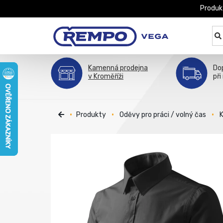
Produk
Kamenná prodejna
Do
v Kroměříži
při
Produkty
Oděvy pro práci / volný čas
K