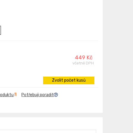
449 Kč
včetně DPH
Zvolit počet kusů
roduktu
Potřebuji poradit