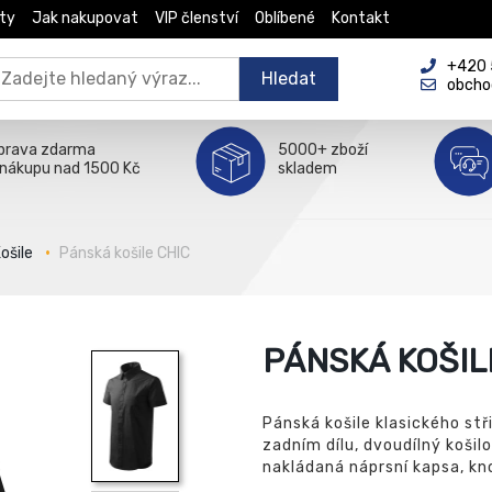
ty
Jak nakupovat
VIP členství
Oblíbené
Kontakt
+420 5
Hledat
obcho
prava zdarma
5000+ zboží
 nákupu nad 1500 Kč
skladem
ošile
Pánská košile CHIC
PÁNSKÁ KOŠIL
Pánská košile klasického stř
zadním dílu, dvoudílný košil
nakládaná náprsní kapsa, kno