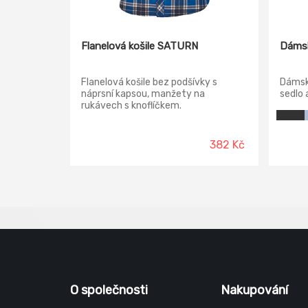
Flanelová košile SATURN
Dámsk
Flanelová košile bez podšívky s
Dámsk
náprsní kapsou, manžety na
sedlo 
rukávech s knoflíčkem.
pasové
zdoben
límec 
začišt
382 Kč
materi
tvarov
O společnosti
Nakupování