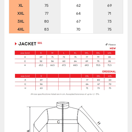
XL
75
62
69
XXL
77
64
71
3XL
80
67
73
4XL
83
70
75