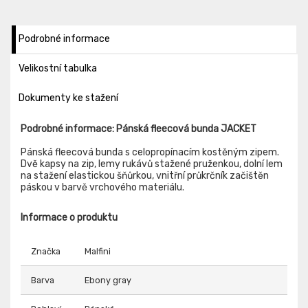
Podrobné informace
Velikostní tabulka
Dokumenty ke stažení
Podrobné informace: Pánská fleecová bunda JACKET
Pánská fleecová bunda s celopropínacím kostěným zipem.
Dvě kapsy na zip, lemy rukávů stažené pruženkou, dolní lem
na stažení elastickou šňůrkou, vnitřní průkrčník začištěn
páskou v barvě vrchového materiálu.
Informace o produktu
Značka
Malfini
Barva
Ebony gray