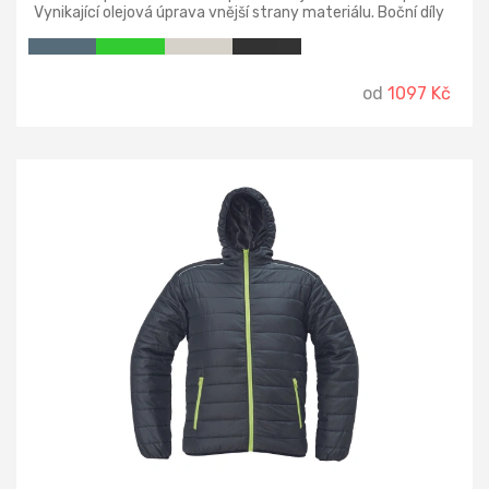
Vynikající olejová úprava vnější strany materiálu. Boční díly
zvýrazňující dámskou siluetu. Má kapsy na zip. Podšívka,
zipy a elastický lemovací proužek jsou v černé barvě. Obvod
kapuce, konce rukávů a dolní okraje jsou lemované
elastickým proužkem.
od
1097 Kč