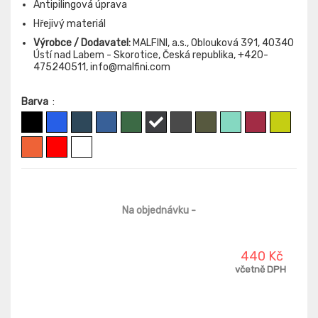
Antipilingová úprava
Hřejivý materiál
Výrobce / Dodavatel:
MALFINI, a.s., Oblouková 391, 40340
Ústí nad Labem - Skorotice, Česká republika, +420-
475240511, info@malfini.com
Barva
:
Na objednávku
-
440 Kč
včetně DPH