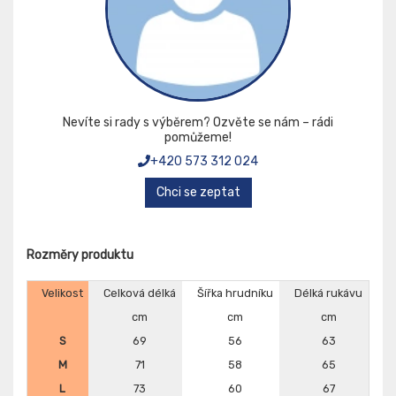
Nevíte si rady s výběrem? Ozvěte se nám – rádi
pomůžeme!
+420 573 312 024
Chci se zeptat
Rozměry produktu
Velikost
Celková délká
Šířka hrudníku
Délká rukávu
cm
cm
cm
S
69
56
63
M
71
58
65
L
73
60
67