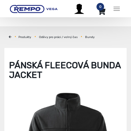
0
Menu
Produkty
Oděvy pro práci / volný čas
Bundy
PÁNSKÁ FLEECOVÁ BUNDA
JACKET