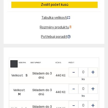
Zvolit počet kusů
Tabulka velikosti
Rozměry produktu
Potřebuji poradit
AD50194
DOSTUPNOST
KČ/KS:
POČET
-
+
Skladem do 3
Velikost:
S
440 Kč
dnů
ks
-
+
Velikost:
Skladem do 3
440 Kč
M
dnů
ks
-
+
Skladem do 3