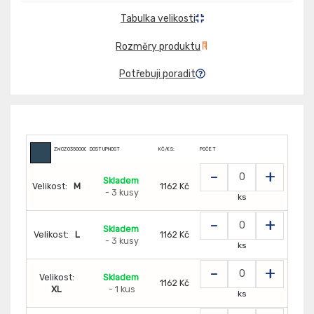
Tabulka velikosti
Rozměry produktu
Potřebuji poradit
ZWCZ03500000235
DOSTUPNOST
KČ/KS:
POČET
-
+
Skladem
Velikost:
M
1162 Kč
- 3 kusy
ks
-
+
Skladem
Velikost:
L
1162 Kč
- 3 kusy
ks
-
+
Velikost:
Skladem
1162 Kč
XL
- 1 kus
ks