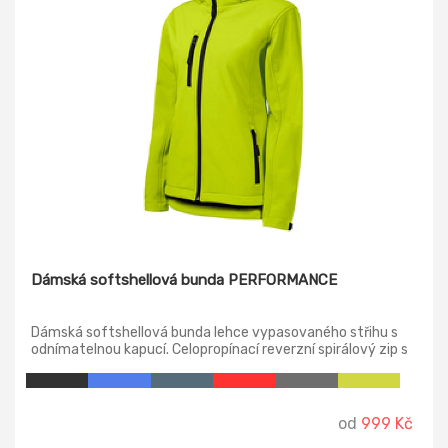
Dámská softshellová bunda PERFORMANCE
Dámská softshellová bunda lehce vypasovaného střihu s
odnímatelnou kapucí. Celopropínací reverzní spirálový zip s
krytkou brady, lemy rukávů nastavitelné suchým zipem,
dolní lem na stažení elastickou šňůrkou, kapsy s reverzním
spirálovým zipem, náprsní kapsa, vnitřní náprsní kapsa na
zip se vstupem pro branding, tvarovaný a mírně
od
999 Kč
prodloužený zadní díl.