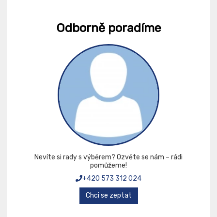
Odborně poradíme
Nevíte si rady s výběrem? Ozvěte se nám – rádi
pomůžeme!
+420 573 312 024
Chci se zeptat