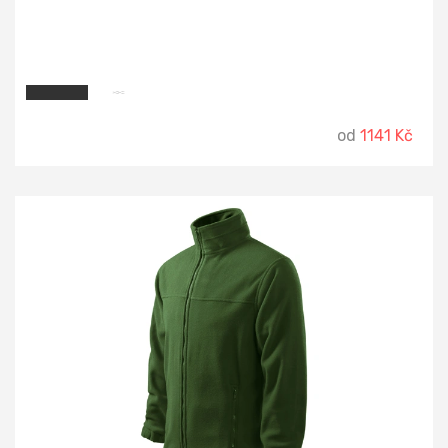
od
1141 Kč