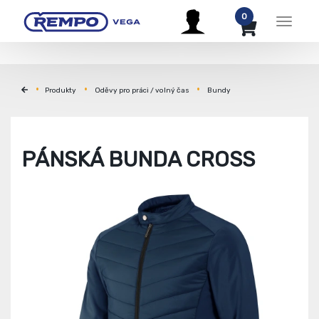
0
Menu
Produkty
Oděvy pro práci / volný čas
Bundy
PÁNSKÁ BUNDA CROSS