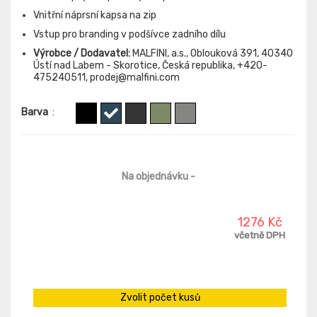
Vnitřní náprsní kapsa na zip
Vstup pro branding v podšívce zadního dílu
Výrobce / Dodavatel:
MALFINI, a.s., Oblouková 391, 40340
Ústí nad Labem - Skorotice, Česká republika, +420-
475240511, prodej@malfini.com
Barva
:
Na objednávku
-
1276 Kč
včetně DPH
Zvolit počet kusů