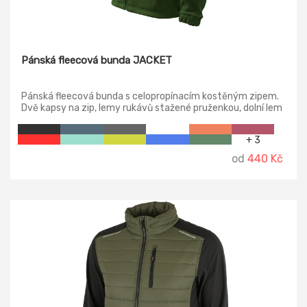
Pánská fleecová bunda JACKET
Pánská fleecová bunda s celopropínacím kostěným zipem.
Dvě kapsy na zip, lemy rukávů stažené pruženkou, dolní lem
na stažení elastickou šňůrkou, vnitřní průkrčník začištěn
páskou v barvě vrchového materiálu.
+ 3
od
440 Kč