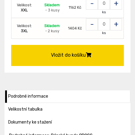
-
+
Velikost:
Skladem
1162 Kč
XXL
- 3 kusy
ks
-
+
Velikost:
Skladem
1404 Kč
3XL
- 2 kusy
ks
Vložit do košíku
Podrobné informace
Velikostní tabulka
Dokumenty ke stažení