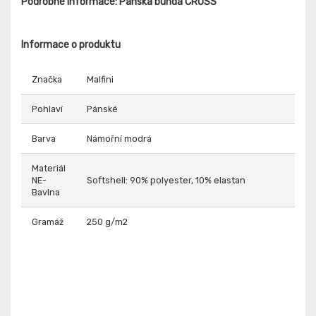
Podrobné informace: Pánská bunda CROSS
Informace o produktu
Značka
Malfini
Pohlaví
Pánské
Barva
Námořní modrá
Materiál
NE-
Softshell: 90% polyester, 10% elastan
Bavlna
Gramáž
250 g/m2