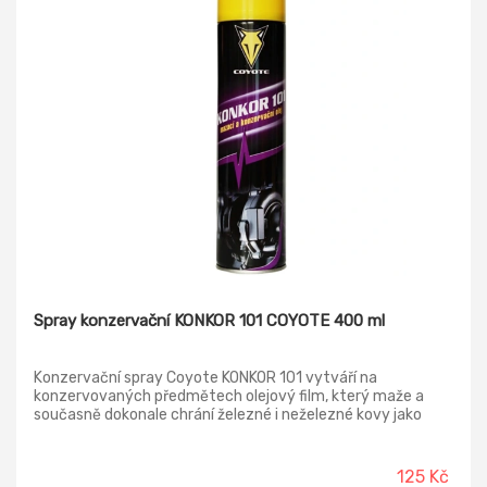
Spray konzervační KONKOR 101 COYOTE 400 ml
Konzervační spray Coyote KONKOR 101 vytváří na
konzervovaných předmětech olejový film, který maže a
současně dokonale chrání železné i neželezné kovy jako
ocel, litina, měď, zinek a olovo. Je vhodný k mazání strojů,
přístrojů, motorů, náhradních dílů, kontaktů akumulátorů,
pantů. Uvolňuje zaseklé mechanismy. Vhodný k čištění a
125 Kč