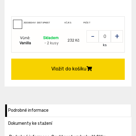
JCESBS04VN
DOSTUPNOST
KČ/KS:
POČET
-
+
Vůně:
Skladem
232 Kč
Vanilla
- 2 kusy
ks
Vložit do košíku
Podrobné informace
Dokumenty ke stažení