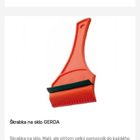
konzervaci zbraní. Chrání železné kovy proti korozi.
Škrabka na sklo GERDA
Škrabka na sklo. Malý, ale přitom velký pomocník do každého