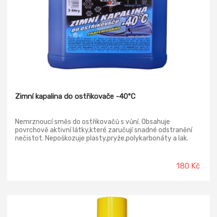
Zimní kapalina do ostřikovače -40°C
Nemrznoucí směs do ostřikovačů s vůní. Obsahuje
povrchově aktivní látky,které zaručují snadné odstranění
nečistot. Nepoškozuje plasty,pryže,polykarbonáty a lak.
Neředěná směs je použitelná do -40°C.
180 Kč