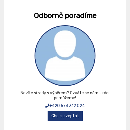
Odborně poradíme
Nevíte si rady s výběrem? Ozvěte se nám – rádi
pomůžeme!
+420 573 312 024
Chci se zeptat