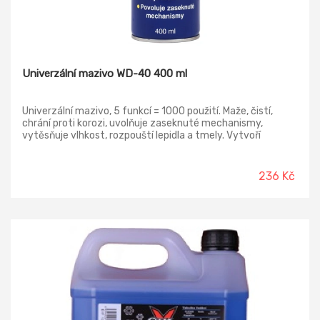
Univerzální mazivo WD-40 400 ml
Univerzální mazivo, 5 funkcí = 1000 použití. Maže, čistí,
chrání proti korozi, uvolňuje zaseknuté mechanismy,
vytěsňuje vlhkost, rozpouští lepidla a tmely. Vytvoří
voděodolnou a zároveň dielektrickou bariéru. Hodí všude
tam, kde potřebujete odstranit vrzání, uvolnit zaseklé
mechanismy, rozpustit usazené nečistoty, mazat, ochránit
236 Kč
součásti proti korozi i vlhku. Po nanesení na plochu se
mazivo naváže na povrch a rozpustí veškeré mastnoty.
Protože neobsahuje silikony, neváže na sebe další nečistoty.