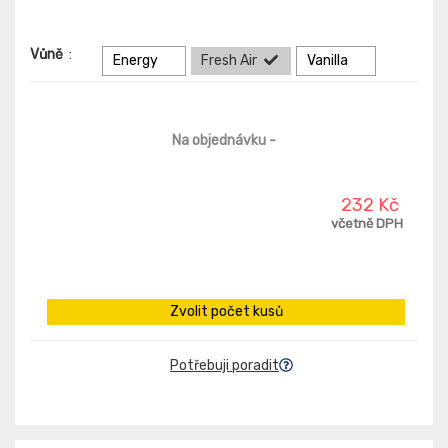
Vůně
:
Energy
Fresh Air
Vanilla
Na objednávku
-
232 Kč
včetně DPH
Zvolit počet kusů
Potřebuji poradit