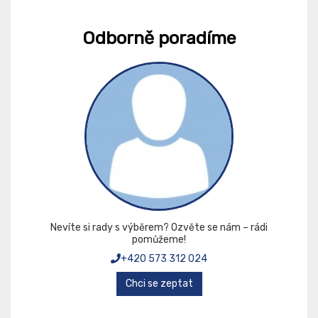
Odborně poradíme
Nevíte si rady s výběrem? Ozvěte se nám – rádi
pomůžeme!
+420 573 312 024
Chci se zeptat