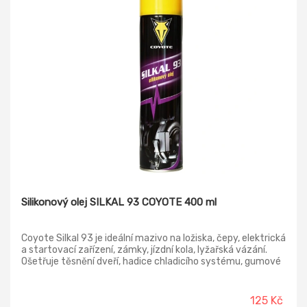
Silikonový olej SILKAL 93 COYOTE 400 ml
Coyote Silkal 93 je ideální mazivo na ložiska, čepy, elektrická
a startovací zařízení, zámky, jízdní kola, lyžařská vázání.
Ošetřuje těsnění dveří, hadice chladicího systému, gumové
lišty. Dokonalý separátor při lisování a odlévání plastických
hmot, pryskyřic a pryžových výrobků. Vodoodpudivý.
Odstraňuje vrzání, ošetřuje gumové lišty, těsnění dveří,
125 Kč