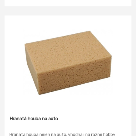
hadice chladícího systému, plasty nárazníků. Výborné
vlastnosti i při teplotách nižších 0 °C a nad 150 °C a odolává
oxidaci. Chrání před vlhkostí kožené, chromované,
poniklované a další materiály. Před zasažením chraňte skla
motorových vozidel. Neaplikujte na předměty teplejší než
240 °C.
Hranatá houba na auto
Hranatá houba nejen na auto, vhodná i na různé hobby