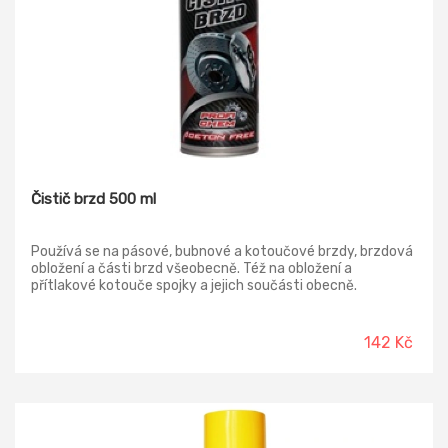
Čistič brzd 500 ml
Používá se na pásové, bubnové a kotoučové brzdy, brzdová
obložení a části brzd všeobecně. Též na obložení a
přítlakové kotouče spojky a jejich součásti obecně.
Odstraňuje tukové a olejové substráty, dokonale odmašťuje
a rychle čistí kovy, sklo.
142 Kč