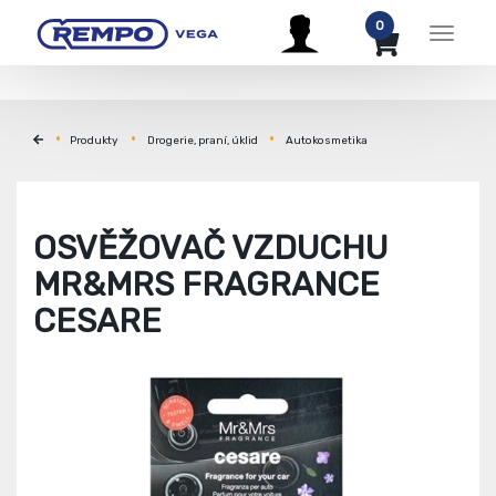
0
Menu
Produkty
Drogerie, praní, úklid
Autokosmetika
OSVĚŽOVAČ VZDUCHU
MR&MRS FRAGRANCE
CESARE