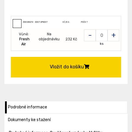
JCESBS01VN
DOSTUPNOST
KČ/KS:
POČET
-
+
Vůně:
Na
Fresh
objednávku
232 Kč
ks
Air
Vložit do košíku
Podrobné informace
Dokumenty ke stažení