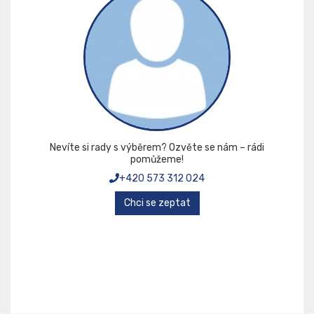
Nevíte si rady s výběrem? Ozvěte se nám – rádi
pomůžeme!
+420 573 312 024
Chci se zeptat