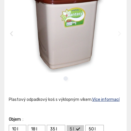
Plastový odpadkový koš s výklopným víkem.
Více informací
Objem
:
10 l
18 l
35 l
5 l
50 l