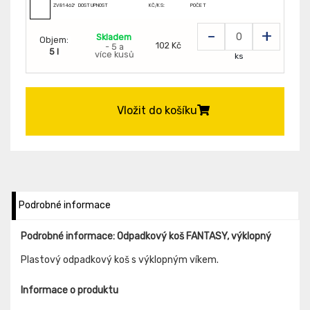
ZV81462944
DOSTUPNOST
KČ/KS:
POČET
-
+
Skladem
Objem:
102 Kč
- 5 a
5 l
více kusů
ks
Vložit do košíku
Podrobné informace
Podrobné informace: Odpadkový koš FANTASY, výklopný
Plastový odpadkový koš s výklopným víkem.
Informace o produktu