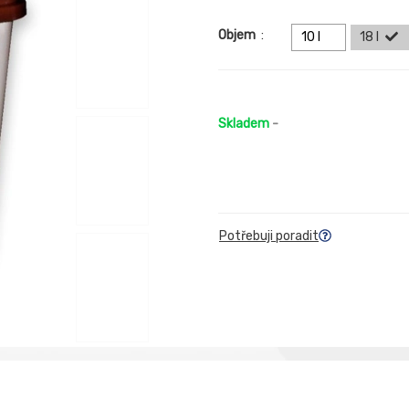
Objem
:
10 l
18 l
Skladem
-
Potřebuji poradit