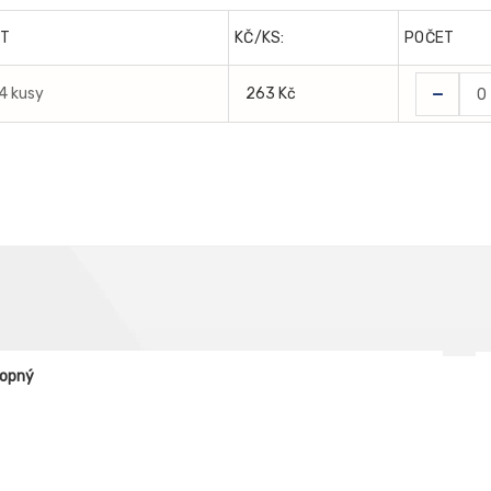
T
KČ/KS:
POČET
-
 4 kusy
263 Kč
lopný