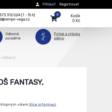
Přihlásit
Registrovat
0
73 312 024 (7 - 15 h)
Košík
d@rempo-vega.cz
0 Kč
Odborně
Potisk a výšivka
poradíme
oděvů
 výklopný
Š FANTASY,
ýklopným víkem.
Více informací