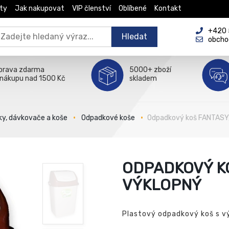
ty
Jak nakupovat
VIP členství
Oblíbené
Kontakt
+420 5
Hledat
obcho
prava zdarma
5000+ zboží
 nákupu nad 1500 Kč
skladem
ky, dávkovače a koše
Odpadkové koše
Odpadkový koš FANTASY,
ODPADKOVÝ KO
VÝKLOPNÝ
Plastový odpadkový koš s v