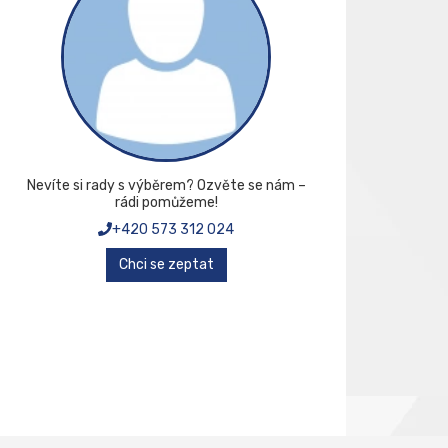
Nevíte si rady s výběrem? Ozvěte se nám –
rádi pomůžeme!
+420 573 312 024
Chci se zeptat