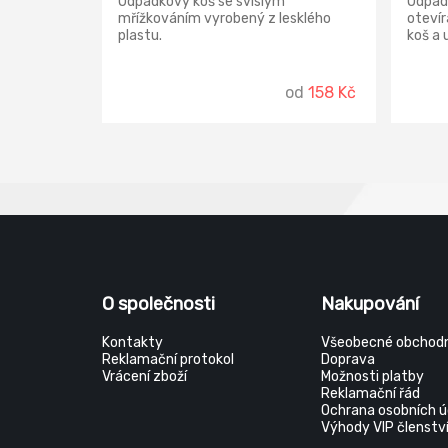
Odpadkový koš se svislým
Odpad
mřížkováním vyrobený z lesklého
otevír
plastu.
koš a 
od
158 Kč
O společnosti
Nakupování
Kontakty
Všeobecné obchodn
Reklamační protokol
Doprava
Vrácení zboží
Možnosti platby
Reklamační řád
Ochrana osobních ú
Výhody VIP členstv