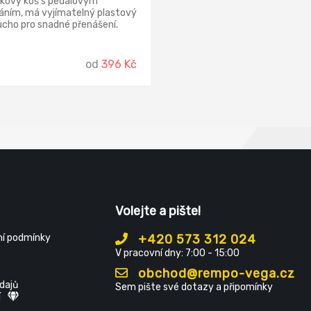
kový koš s pedálovým
áním, má vyjímatelný plastový
ucho pro snadné přenášení.
od
396 Kč
Volejte a pište!
í podmínky
+420 573 312 024
V pracovní dny: 7:00 - 15:00
obchod@rempo-vega.cz
dajů
Sem pište své dotazy a připomínky
í