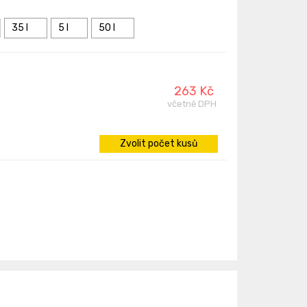
35 l
5 l
50 l
263 Kč
včetně DPH
Zvolit počet kusů