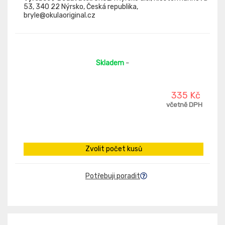
53, 340 22 Nýrsko, Česká republika,
bryle@okulaoriginal.cz
Skladem
-
335 Kč
včetně DPH
Zvolit počet kusů
Potřebuji poradit