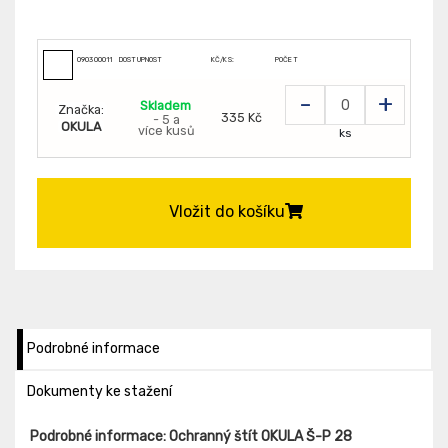
090300011
DOSTUPNOST
KČ/KS:
POČET
-
+
Skladem
Značka:
335 Kč
- 5 a
OKULA
více kusů
ks
Vložit do košíku
Podrobné informace
Dokumenty ke stažení
Podrobné informace: Ochranný štít OKULA Š-P 28