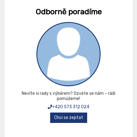
Odborně poradíme
Nevíte si rady s výběrem? Ozvěte se nám – rádi
pomůžeme!
+420 573 312 024
Chci se zeptat