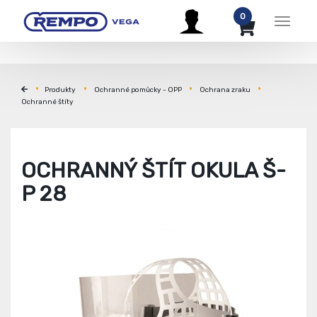
0
Menu
Produkty
Ochranné pomůcky - OPP
Ochrana zraku
Ochranné štíty
OCHRANNÝ ŠTÍT OKULA Š-
P 28