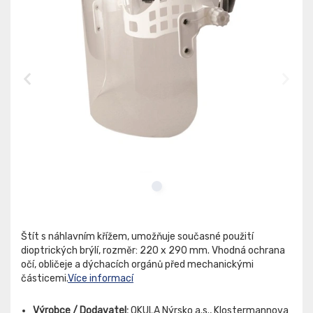
Štít s náhlavním křížem, umožňuje současné použití
dioptrických brýlí, rozměr: 220 x 290 mm. Vhodná ochrana
očí, obličeje a dýchacích orgánů před mechanickými
částicemi.
Více informací
Výrobce / Dodavatel:
OKULA Nýrsko a.s., Klostermannova