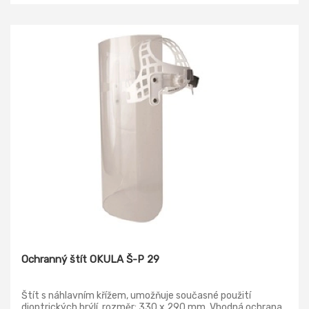
Ochranný štít OKULA Š-P 29
Štít s náhlavním křížem, umožňuje současné použití
dioptrických brýlí, rozměr: 330 x 290 mm. Vhodná ochrana